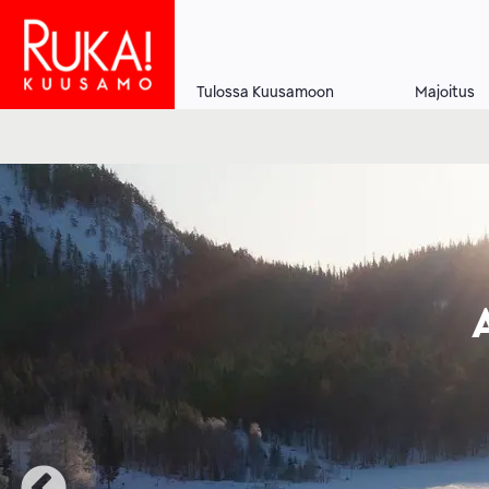
Hyppää
pääsisältöön
Tulossa Kuusamoon
Majoitus
Main
navigation