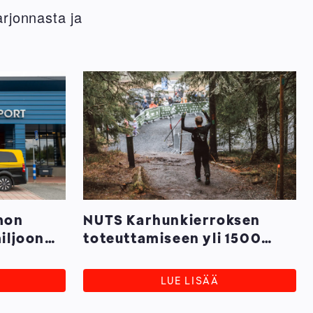
arjonnasta ja
mon
NUTS Karhunkierroksen
miljoonan
toteuttamiseen yli 1500
henkilötyötuntia
kuusamolaisilta seuroilta
LUE LISÄÄ