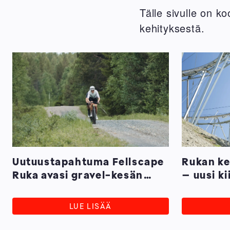
Tälle sivulle on ko
kehityksestä.
Uutuustapahtuma Fellscape
Rukan ke
Ruka avasi gravel-kesän
– uusi ki
Ruka-Kuusamossa
täydentä
LUE LISÄÄ