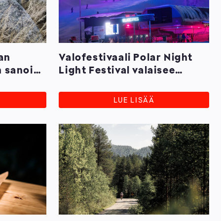
an
Valofestivaali Polar Night
n sanoin,
Light Festival valaisee
Rukan rinteet
LUE LISÄÄ