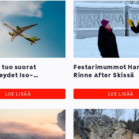
c tuo suorat
Festarimummot Ha
eydet Iso-
Rinne After Skissä
asta, Saksasta ja
ta Kuusamoon
LUE LISÄÄ
LUE LISÄÄ
delle 2026-2027