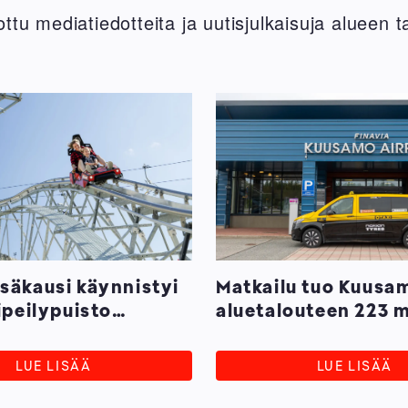
ottu mediatiedotteita ja uutisjulkaisuja alueen t
säkausi käynnistyi
Matkailu tuo Kuusa
ipeilypuisto
aluetalouteen 223 
ä elämystarjontaa
€ vaikutukset
LUE LISÄÄ
LUE LISÄÄ