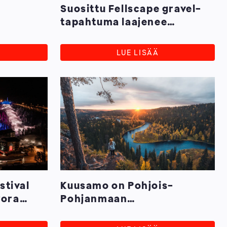
e
Suosittu Fellscape gravel-
tapahtuma laajenee
Kuusamoon kesäkuussa
2026
LUE LISÄÄ
stival
Kuusamo on Pohjois-
rora
Pohjanmaan
matkailutyöllisyyden veturi