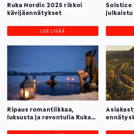
Ruka Nordic 2025 rikkoi
Solstice
kävijäennätykset
julkaistu
LUE LISÄÄ
Ripaus romantiikkaa,
Asiakas
luksusta ja revontulia Ruka-
ennätysk
Kuusamon
Kuusamo
uutuusmajoituksissa