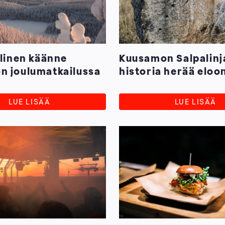
llinen käänne
Kuusamon Salpalinj
n joulumatkailussa
historia herää eloo
sävelin ja kuvin
LUE LISÄÄ
LUE LISÄÄ