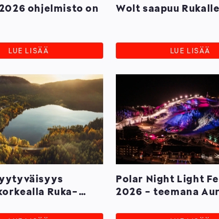
 2026 ohjelmisto on
Wolt saapuu Rukall
LUE LISÄÄ
LUE LISÄÄ
tyytyväisyys
Polar Night Light Fe
orkealla Ruka-
2026 - teemana Au
ssa
Glow