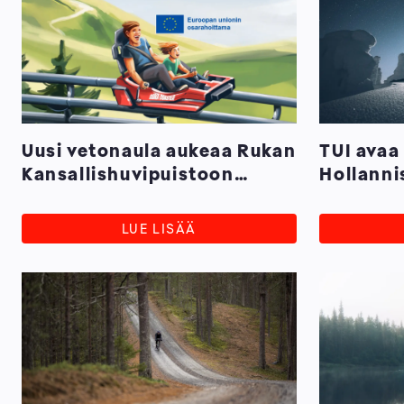
Uusi vetonaula aukeaa Rukan
TUI avaa
Kansallishuvipuistoon
Hollann
kesällä
talvelle
LUE LISÄÄ