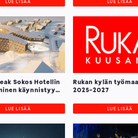
LUE LISÄÄ
LUE LISÄÄ
eak Sokos Hotellin
Rukan kylän työmaa
minen käynnistyy
2025-2027
LUE LISÄÄ
LUE LISÄÄ