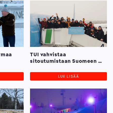
rmaa
TUI vahvistaa
sitoutumistaan Suomeen –
Boeing 737‑8 sai nimekseen
”Kuusamo"
LUE LISÄÄ