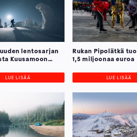
 uuden lentosarjan
Rukan Pipolätkä tuo
ista Kuusamoon
1,5 miljoonaa euroa
 2025-26
LUE LISÄÄ
LUE LISÄÄ