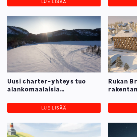
LUE LISÄÄ
Uusi charter-yhteys tuo
Rukan Br
alankomaalaisia
rakenta
matkailijoita Ruka-
syksyllä
Kuusamoon
LUE LISÄÄ