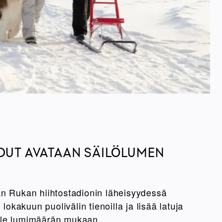
DUT AVATAAN SÄILÖLUMEN
n Rukan hiihtostadionin läheisyydessä
 lokakuun puolivälin tienoilla ja lisää latuja
lle lumimäärän mukaan.