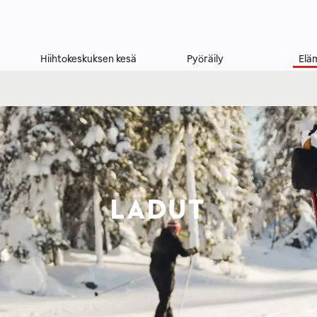
Hiihtokeskuksen kesä
Pyöräily
Elä
LADUT