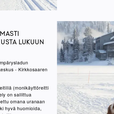
OMASTI
EUSTA LUKUUN
Ympärysladun
akeskus - Kirkkosaaren
itillä (monikäyttöreitti
ly on sallittua
 ajettu omana uranaan
oki hyvä huomioida,