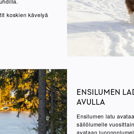
uhdilla.
tit koskien kävelyä
ENSILUMEN LA
AVULLA
Ensilumen latu avataa
säilölumelle vuosittain
avataan luonnonlume