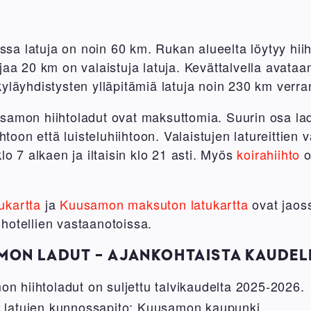
a latuja on noin 60 km. Rukan alueelta löytyy hii
jaa 20 km on valaistuja latuja. Kevättalvella avataan 
yläyhdistysten ylläpitämiä latuja noin 230 km verr
samon hiihtoladut ovat maksuttomia. Suurin osa la
ihtoon että luisteluhiihtoon. Valaistujen latureittien 
lo 7 alkaen ja iltaisin klo 21 asti. Myös
koirahiihto
on
ukartta
ja
Kuusamon maksuton latukartta
ovat jaos
hotellien vastaanotoissa.
ON LADUT - AJANKOHTAISTA KAUDEL
 hiihtoladut on suljettu talvikaudelta 2025-2026.
 latujen kunnossapito: Kuusamon kaupunki
.