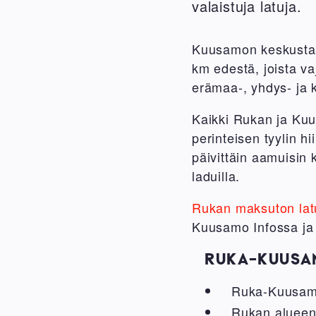
valaistuja latuja.
Kuusamon keskustass
km edestä, joista va
erämaa-, yhdys- ja k
Kaikki Rukan ja Kuu
perinteisen tyylin hi
päivittäin aamuisin k
laduilla.
Rukan maksuton lat
Kuusamo Infossa ja 
RUKA-KUUSAM
Ruka-Kuusamon
Rukan alueen