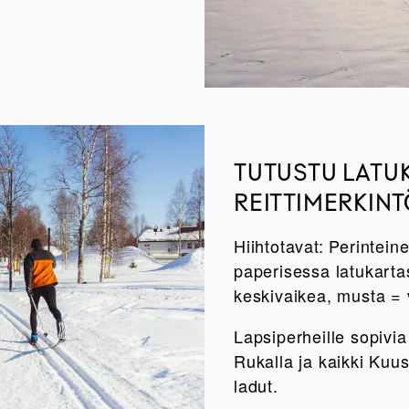
TUTUSTU LATU
REITTIMERKINT
Hiihtotavat: Perintei
paperisessa latukarta
keskivaikea, musta = 
Lapsiperheille sopivia 
Rukalla ja kaikki Kuu
ladut.