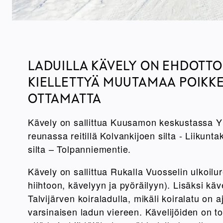
LADUILLA KÄVELY ON EHDOTT
KIELLETTYÄ MUUTAMAA POIKK
OTTAMATTA
Kävely on sallittua Kuusamon keskustassa 
reunassa reitillä Kolvankijoen silta - Liikunt
silta – Tolpanniementie.
Kävely on sallittua Rukalla Vuosselin ulkoilure
hiihtoon, kävelyyn ja pyöräilyyn). Lisäksi käve
Talvijärven koiraladulla, mikäli koiralatu on
varsinaisen ladun viereen. Kävelijöiden on t