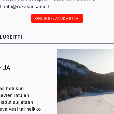
t: info@rukakuusamo.fi.
ONLINE-LATUKARTTA
LUREITTI
 JA
eli heti kun
lkevien latujen
 ladut suljetaan
eva vesi tai heikko