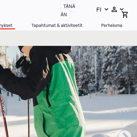
TÄNÄ
FI
Vaihda
Open
ÄN
search
kieltä,
bar
nykyinen
mykset
Tapahtumat & aktiviteetit
Perheloma
kieli: