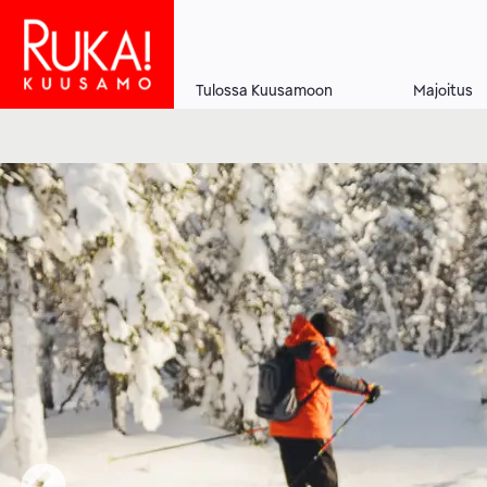
Hyppää
pääsisältöön
Tulossa Kuusamoon
Majoitus
Main
navigation