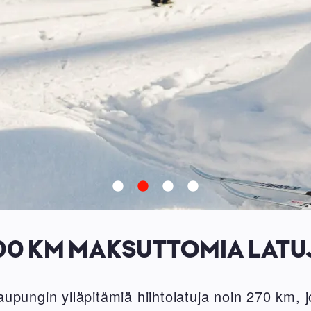
00 KM MAKSUTTOMIA LATU
pungin ylläpitämiä hiihtolatuja noin 270 km, 