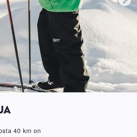
JA
josta 40 km on