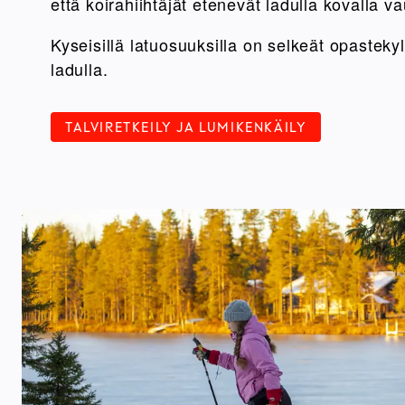
että koirahiihtäjät etenevät ladulla kovalla va
Kyseisillä latuosuuksilla on selkeät opastekyl
ladulla.
TALVIRETKEILY JA LUMIKENKÄILY