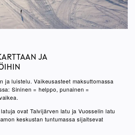
KARTTAAN JA
ÖIHIN
nen ja luistelu. Vaikeusasteet maksuttomassa
ssa: Sininen = helppo, punainen =
vaikea.
latuja ovat Talvijärven latu ja Vuosselin latu
samon keskustan tuntumassa sijaitsevat