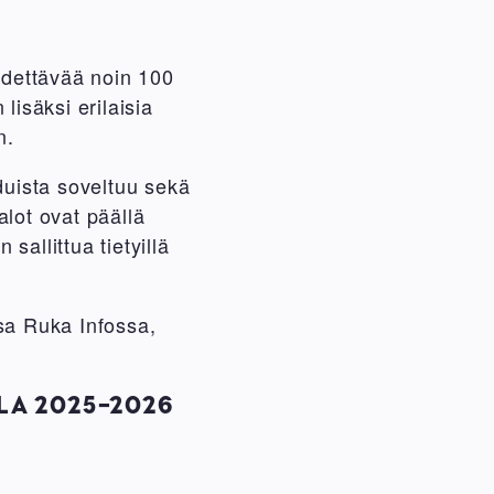
hdettävää noin 100
lisäksi erilaisia
an.
duista soveltuu sekä
valot ovat päällä
 sallittua tietyillä
sa Ruka Infossa,
LA 2025-2026