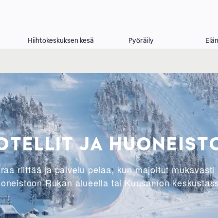
Hiihtokeskuksen kesä
Pyöräily
Elä
OTELLIT JA HUONEIST
aa riittää ja palvelu pelaa, kun majoitut mukavasti h
oneistoon Rukan alueella tai Kuusamon keskustas