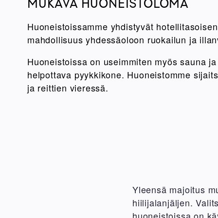
MUKAVA HUONEISTOLOMA
Huoneistoissamme yhdistyvät hotellitasoisen
mahdollisuus yhdessäoloon ruokailun ja illanv
Huoneistoissa on useimmiten myös sauna ja
helpottava pyykkikone. Huoneistomme sijaits
ja reittien vieressä.
Yleensä majoitus m
hiilijalanjäljen. Val
huoneistoissa on kä