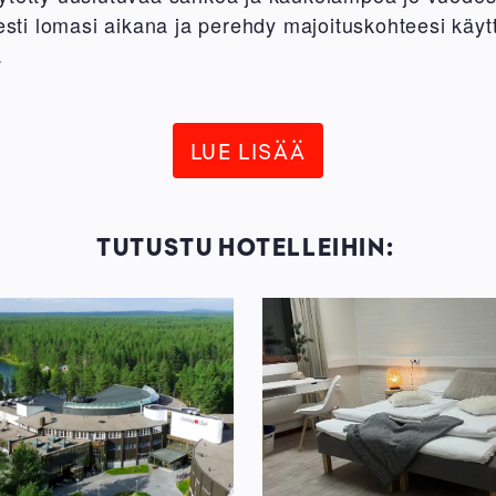
sesti lomasi aikana ja perehdy majoituskohteesi käytt
n.
LUE LISÄÄ
TUTUSTU HOTELLEIHIN: