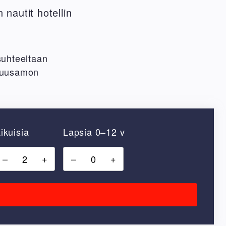
 nautit hotellin
suhteeltaan
-Kuusamon
ikuisia
Lapsia 0–12 v
–
+
–
+