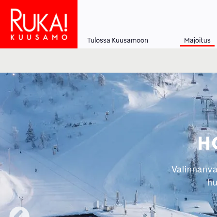
Hyppää
pääsisältöön
Tulossa Kuusamoon
Majoitus
Main
navigation
H
Valinnanvar
hu