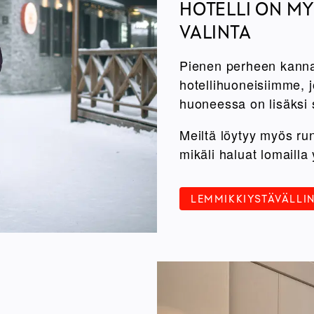
HOTELLI ON MY
VALINTA
Pienen perheen kanna
hotellihuoneisiimme, 
huoneessa on lisäksi 
Meiltä löytyy myös ru
mikäli haluat lomaill
LEMMIKKIYSTÄVÄLLI