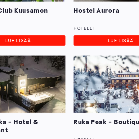
 Club Kuusamon
Hostel Aurora
i
HOTELLI
LUE LISÄÄ
LUE LISÄÄ
ka - Hotel &
Ruka Peak - Boutiqu
ant