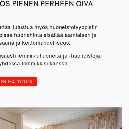
ÖS PIENEN PERHEEN OIVA
ttaa tutustua myös huoneistotyyppisiin
joissa huonehinta sisältää aamiaisen ja
sauna ja keittomahdollisuus.
nsaasti lemmikkihuoneita ja -huoneistoja,
a yhdessä lemmikkisi kanssa.
NEN MAJOITUS