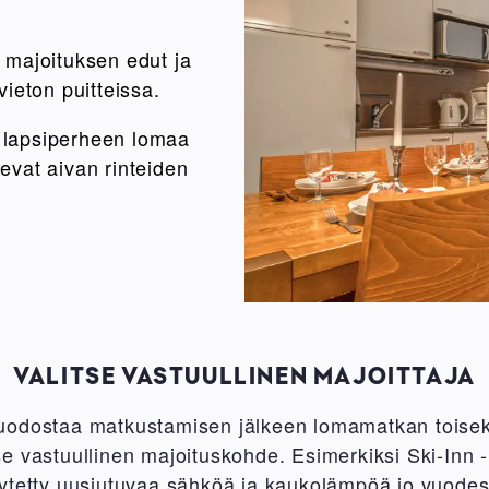
 majoituksen edut ja
ieton puitteissa.
 lapsiperheen lomaa
evat aivan rinteiden
VALITSE VASTUULLINEN MAJOITTAJA
uodostaa matkustamisen jälkeen lomamatkan toise
itse vastuullinen majoituskohde. Esimerkiksi Ski-Inn -
ytetty uusiutuvaa sähköä ja kaukolämpöä jo vuodes