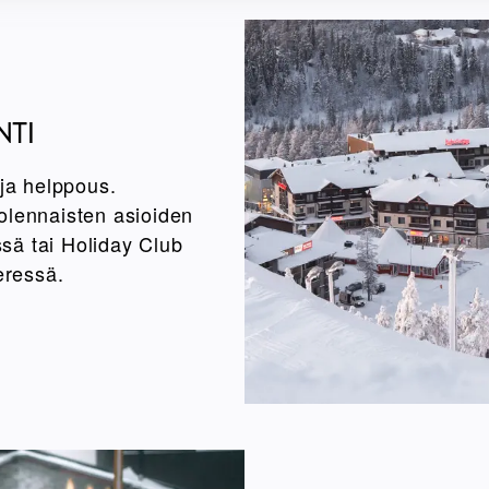
NTI
 ja helppous.
olennaisten asioiden
sä tai Holiday Club
eressä.