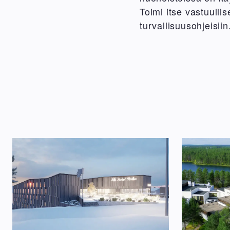
Toimi itse vastuulli
turvallisuusohjeisii