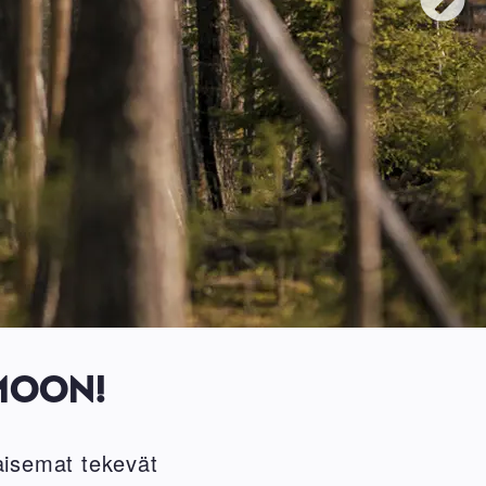
MOON!
aisemat tekevät