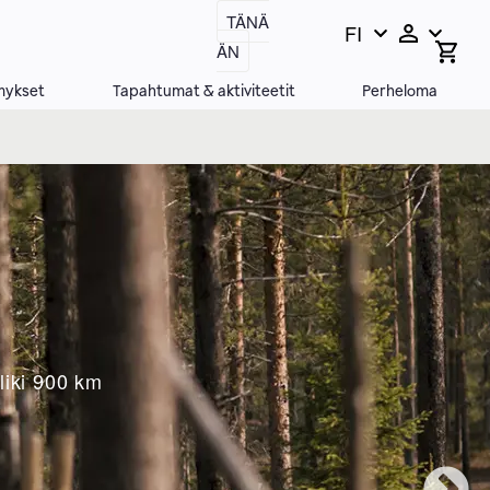
TÄNÄ
FI
Vaihda
Open
ÄN
search
kieltä,
bar
nykyinen
mykset
Tapahtumat & aktiviteetit
Perheloma
kieli:
liki 900 km