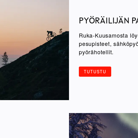
PYÖRÄILIJÄN P
Ruka-Kuusamosta löyd
pesupisteet, sähköpyö
pyörähotellit.
TUTUSTU