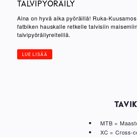
TALVIPYÖRÄILY
Aina on hyvä aika pyöräillä! Ruka-Kuusamos
fatbiken hauskalle retkelle talvisiin maisemiin
talvipyöräilyreiteillä.
LUE LISÄÄ
TAVI
MTB = Maasto
XC = Cross-co