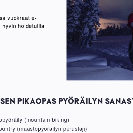
sa vuokraat e-
 hyvin hoidetuilla
KSEN PIKAOPAS PYÖRÄILYN SANA
pyöräily (mountain biking)
untry (maastopyöräilyn peruslaji)