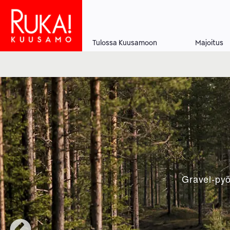
Hyppää
pääsisältöön
Tulossa Kuusamoon
Majoitus
Main
navigation
Gravel-pyö