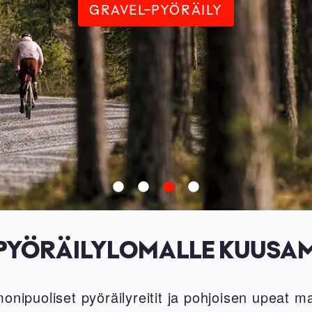
GRAVEL-PYÖRÄILY
 PYÖRÄILYLOMALLE KUUSA
ipuoliset pyöräilyreitit ja pohjoisen upeat m