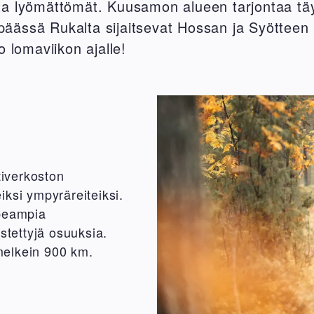
sta lyömättömät. Kuusamon alueen tarjontaa täy
äässä Rukalta sijaitsevat Hossan ja Syötteen r
ko lomaviikon ajalle!
iverkoston
iksi ympyräreiteiksi.
apeampia
stettyjä osuuksia.
 melkein 900 km.