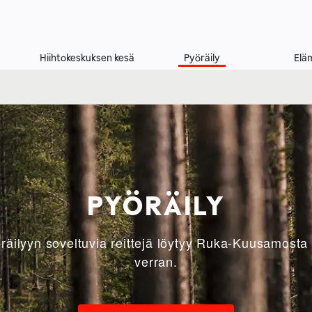
Hiihtokeskuksen kesä
Pyöräily
Elä
PYÖRÄILY
räilyyn soveltuvia reittejä löytyy Ruka-Kuusamosta 
verran.