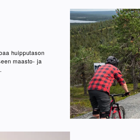
joaa huipputason
seen maasto- ja
.