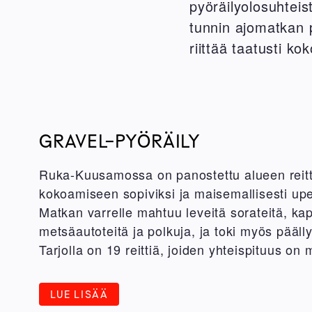
pyöräilyolosuhtei
tunnin ajomatkan p
riittää taatusti ko
GRAVEL-PYÖRÄILY
Ruka-Kuusamossa on panostettu alueen reitt
kokoamiseen sopiviksi ja maisemallisesti upe
Matkan varrelle mahtuu leveitä sorateitä, k
metsäautoteitä ja polkuja, ja toki myös päälly
Tarjolla on 19 reittiä, joiden yhteispituus on
LUE LISÄÄ