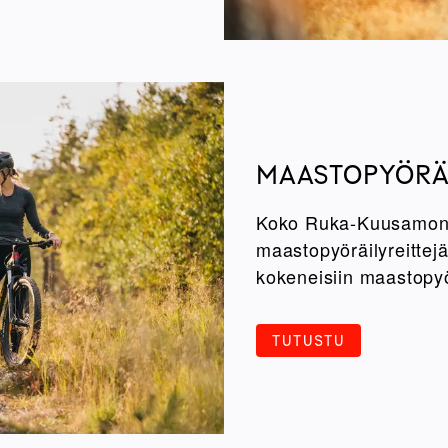
MAASTOPYÖRÄ
Koko Ruka-Kuusamon a
maastopyöräilyreittejä. 
kokeneisiin maastopyör
TUTUSTU