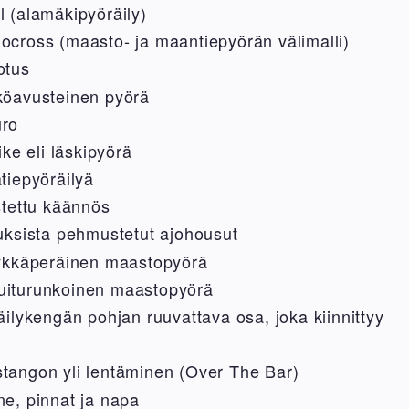
 (alamäkipyöräily)
cross (maasto- ja maantiepyörän välimalli)
otus
köavusteinen pyörä
uro
ike eli läskipyörä
tiepyöräilyä
stettu käännös
uksista pehmustetut ajohousut
äykkäperäinen maastopyörä
likuiturunkoinen maastopyörä
äilykengän pohjan ruuvattava osa, joka kiinnittyy
tangon yli lentäminen (Over The Bar)
e, pinnat ja napa