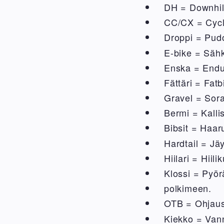
DH = Downhill
CC/CX = Cyclo
Droppi = Pud
E-bike = Säh
Enska = End
Fättäri = Fatb
Gravel = Sora
Bermi = Kalli
Bibsit = Haar
Hardtail = J
Hiilari = Hii
Klossi = Pyör
polkimeen.
OTB = Ohjaus
Kiekko = Vann