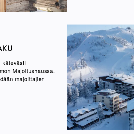
AKU
 kätevästi
amon Majoitushaussa.
hdään majoittajien