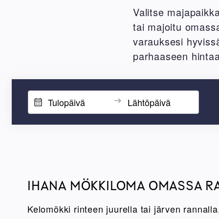
Valitse majapaikk
tai majoitu omass
varauksesi hyvissä
parhaaseen hinta
IHANA MÖKKILOMA OMASSA R
Kelomökki rinteen juurella tai järven rannalla