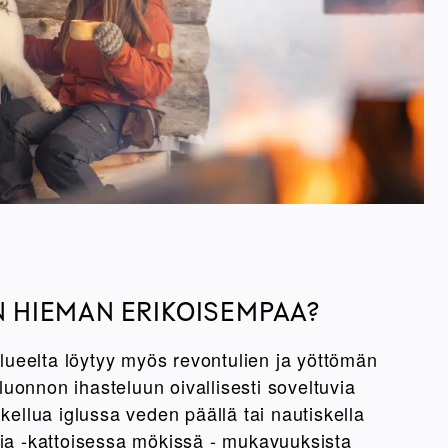
N HIEMAN ERIKOISEMPAA?
ueelta löytyy myös revontulien ja yöttömän
uonnon ihasteluun oivallisesti soveltuvia
 kellua iglussa veden päällä tai nautiskella
 ja -kattoisessa mökissä - mukavuuksista