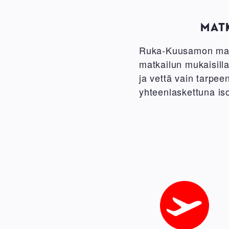
MATK
Ruka-Kuusamon majo
matkailun mukaisill
ja vettä vain tarpeen
yhteenlaskettuna is
Image