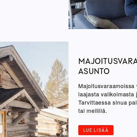
MAJOITUSVARA
ASUNTO
Majoitusvaraamoissa vo
laajasta valikoimasta 
Tarvittaessa sinua pa
tai meilillä.
LUE LISÄÄ