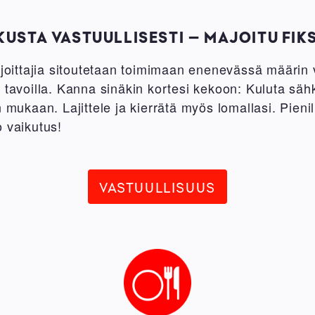
USTA VASTUULLISESTI – MAJOITU FIK
ittajia sitoutetaan toimimaan enenevässä määrin v
a tavoilla. Kanna sinäkin kortesi kekoon: Kuluta sä
 mukaan. Lajittele ja kierrätä myös lomallasi. Pienil
o vaikutus!
VASTUULLISUUS
Image