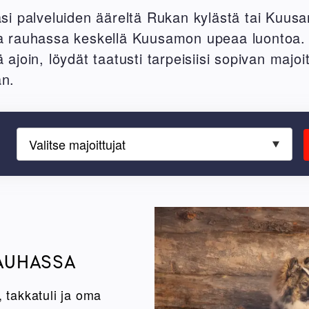
asi palveluiden ääreltä Rukan kylästä tai Kuus
a rauhassa keskellä Kuusamon upeaa luontoa.
 ajoin, löydät taatusti tarpeisiisi sopivan majo
an.
Valitse majoittujat
AUHASSA
, takkatuli ja oma