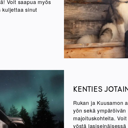
tä! Voit saapua myös
kuljettaa sinut
KENTIES JOTAI
Rukan ja Kuusamon al
yön sekä ympäröivän l
majoituskohteita. Voit
yöstä lasiseinäisessä