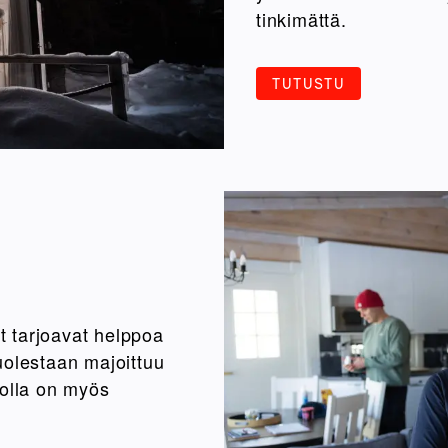
tinkimättä.
TUTUSTU
 tarjoavat helppoa
uolestaan majoittuu
jolla on myös