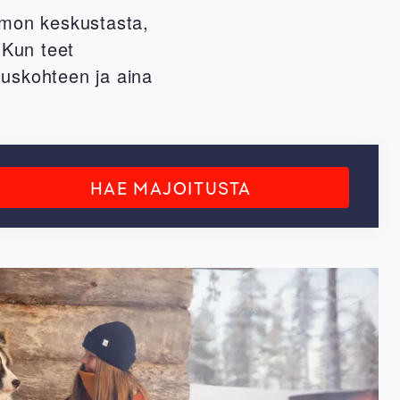
amon keskustasta,
 Kun teet
ituskohteen ja aina
HAE MAJOITUSTA