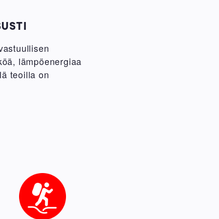
SUSTI
astuullisen
hköä, lämpöenergiaa
lä teoilla on
Image