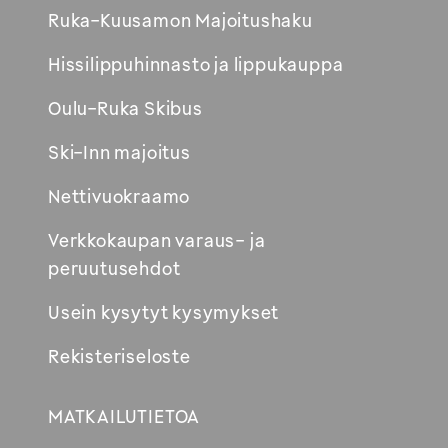
Avautuu
Ruka-Kuusamon Majoitushaku
uuteen
Hissilippuhinnasto ja lippukauppa
ikkunaan
Oulu-Ruka Skibus
Ski-Inn majoitus
Nettivuokraamo
Verkkokaupan varaus- ja
peruutusehdot
Usein kysytyt kysymykset
Rekisteriseloste
MATKAILUTIETOA