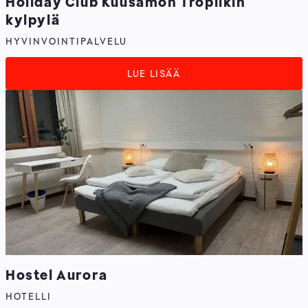
Holiday Club Kuusamon Tropiikin
kylpylä
HYVINVOINTIPALVELU
LUE LISÄÄ
Hostel Aurora
HOTELLI