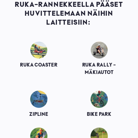
RUKA-RANNEKKEELLA PÄÄSET
HUVITTELEMAAN NÄIHIN
LAITTEISIIN:
Image
Image
RUKA COASTER
RUKA RALLY -
MÄKIAUTOT
Image
Image
ZIPLINE
BIKE PARK
Image
Image