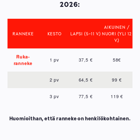
2026:
AIKUINEN /
RANNEKE
KESTO
LAPSI (5-11 V.)
NUORI (YLI 12
V.)
Ruka-
1 pv
37,5 €
58€
ranneke
2 pv
64,5 €
99 €
3 pv
77,5 €
119 €
Huomioithan, että ranneke on henkilökohtainen.