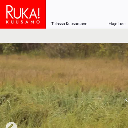
Hyppää
pääsisältöön
Tulossa Kuusamoon
Majoitus
Main
navigation
ELÄIME
Koe jännittävä, mutta täysin turval
KARHUT