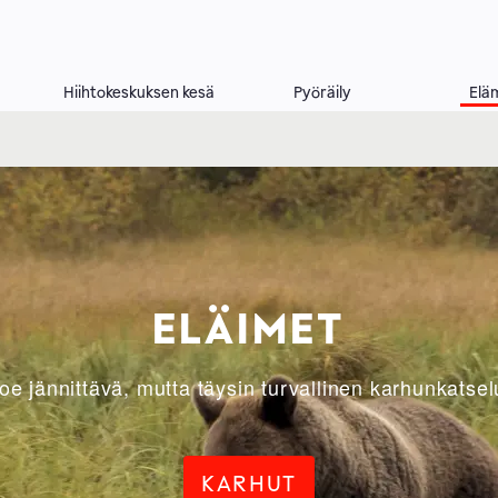
Hiihtokeskuksen kesä
Pyöräily
Elä
T
linen karhunkatselu!