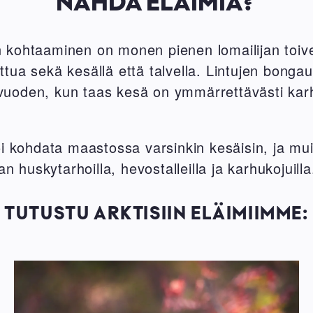
NÄHDÄ ELÄIMIÄ?
n kohtaaminen on monen pienen lomailijan toive
ttua sekä kesällä että talvella. Lintujen bonga
vuoden, kun taas kesä on ymmärrettävästi kar
voi kohdata maastossa varsinkin kesäisin, ja mui
 huskytarhoilla, hevostalleilla ja karhukojuill
TUTUSTU ARKTISIIN ELÄIMIIMME: