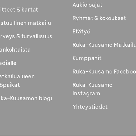
Aukioloajat
itteet & kartat
Ryhmät & kokoukset
stuullinen matkailu
Etätyö
rveys & turvallisuus
Ruka-Kuusamo Matkail
ankohtaista
Kumppanit
dialle
Ruka-Kuusamo Faceboo
tkailualueen
öpaikat
Ruka-Kuusamo
Instagram
uka-Kuusamon blogi
Yhteystiedot