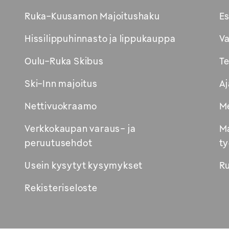
Avautuu
Ruka-Kuusamon Majoitushaku
Es
uuteen
Hissilippuhinnasto ja lippukauppa
Va
ikkunaan
Oulu-Ruka Skibus
Te
Ski-Inn majoitus
Aj
Nettivuokraamo
Me
Verkkokaupan varaus- ja
Ma
peruutusehdot
ty
Usein kysytyt kysymykset
R
Rekisteriseloste