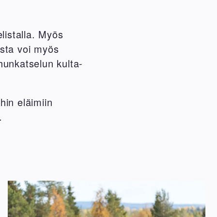
listalla. Myös
usta voi myös
hunkatselun kulta-
hin eläimiin
a.