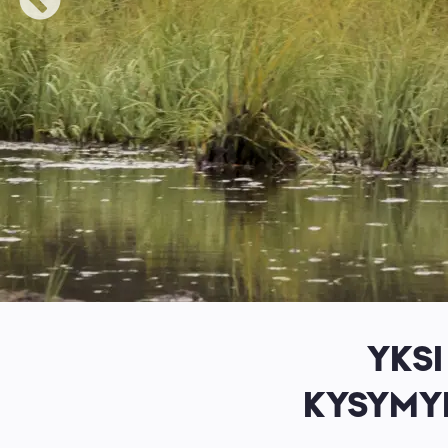
YKSI
KYSYMYK