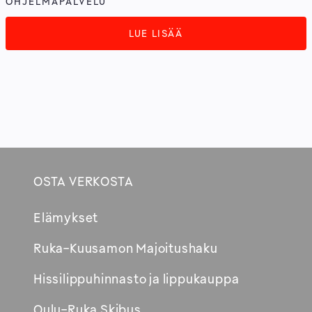
OHJELMAPALVELU
LUE LISÄÄ
OSTA VERKOSTA
Footer
Elämykset
Avautuu
Ruka-Kuusamon Majoitushaku
uuteen
Hissilippuhinnasto ja lippukauppa
ikkunaan
Oulu-Ruka Skibus