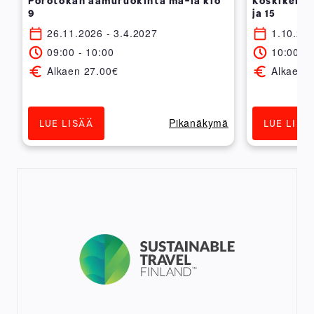
Porotokan aamuruokinta ma-la klo
Koskikellun
9
ja 15
26.11.2026 - 3.4.2027
1.10.202
09:00 - 10:00
10:00 - 
Alkaen 27.00€
Alkaen 
ä
Pikanäkymä
LUE LISÄÄ
LUE LISÄ