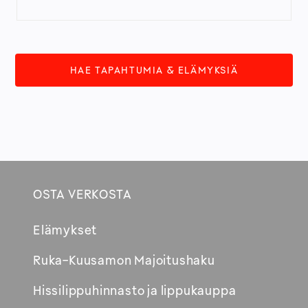
HAE TAPAHTUMIA & ELÄMYKSIÄ
OSTA VERKOSTA
Footer
Elämykset
Avautuu
Ruka-Kuusamon Majoitushaku
uuteen
Hissilippuhinnasto ja lippukauppa
ikkunaan