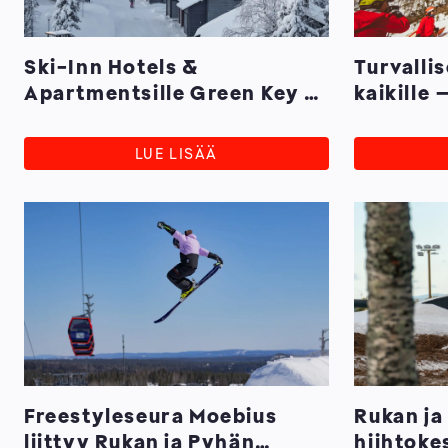
Ski-Inn Hotels &
Turvalli
Apartmentsille Green Key -
kaikille
sertifikaatti
mukana 
yhteisö
LUE LISÄÄ
Freestyleseura Moebius
Rukan ja
liittyy Rukan ja Pyhän
hiihtoke