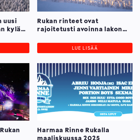
 uusi
Rukan rinteet ovat
an kylän
rajoitetusti avoinna lakon
kesällä
aikana 3.-4.3.2025
LUE LISÄÄ
 Rukan
Harmaa Rinne Rukalla
maaliskuussa 2025