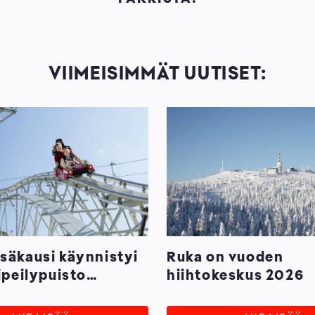
VIIMEISIMMÄT UUTISET:
säkausi käynnistyi
Ruka on vuoden
ipeilypuisto
hiihtokeskus 2026
ä elämystarjontaa