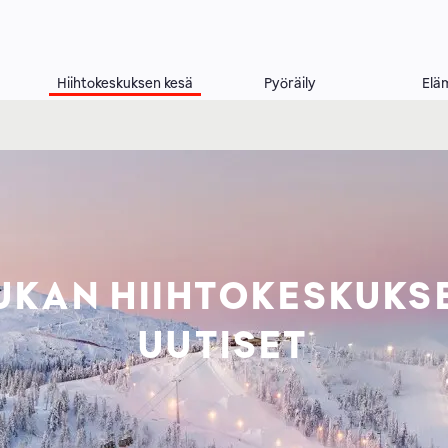
Hiihtokeskuksen kesä
Pyöräily
Elä
UKAN HIIHTOKESKUKS
UUTISET