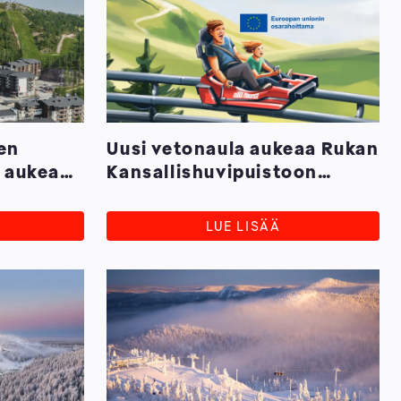
en
Uusi vetonaula aukeaa Rukan
a aukeaa
Kansallishuvipuistoon
uussa –
kesällä
LUE LISÄÄ