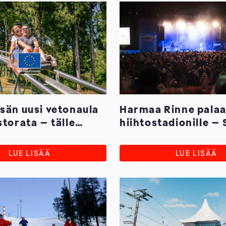
sän uusi vetonaula
Harmaa Rinne palaa
storata – tälle
hiihtostadionille 
 odotetaan
suurimman after sk
 vierailijamäärää
ennakkoliput nyt
LUE LISÄÄ
LUE LISÄÄ
myynnissä!