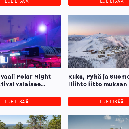
LUE LISÄÄ
LUE LISÄÄ
ivaali Polar Night
Ruka, Pyhä ja Suom
tival valaisee
Hiihtoliitto mukaan
nteet
Winters -ohjelmaa
vauhdittamaan kes
LUE LISÄÄ
LUE LISÄÄ
talviurheilua