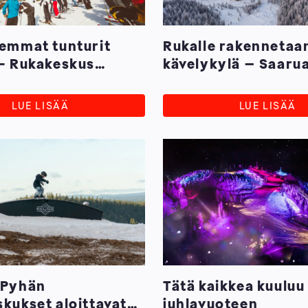
semmat tunturit
Rukalle rakennetaan
 — Rukakeskus
kävelykylä – Saaru
We Speak Gay -
rakentaminen alkaa 
ssä
LUE LISÄÄ
LUE LISÄÄ
 Pyhän
Tätä kaikkea kuuluu
skukset aloittavat
juhlavuoteen