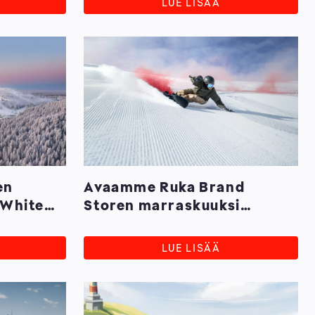
LUE LISÄÄ
en
Avaamme Ruka Brand
 White
Storen marraskuuksi
n
Helsingin
tävää
Mannerheimintielle
LUE LISÄÄ