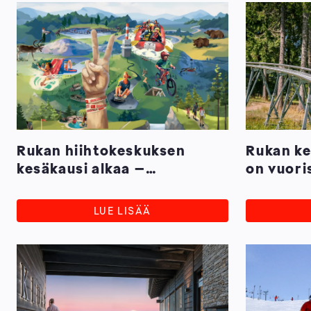
Rukan hiihtokeskuksen
Rukan ke
kesäkausi alkaa –
on vuori
Kansallishuvipuisto kutsuu!
vuodelle
kasvavaa
LUE LISÄÄ