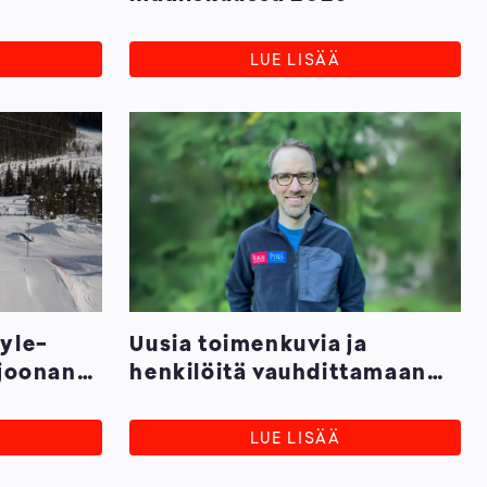
LUE LISÄÄ
tyle-
Uusia toimenkuvia ja
ljoonan
henkilöitä vauhdittamaan
Rukan ja Pyhän
hiihtokeskusten
LUE LISÄÄ
ympärivuotista kasvua