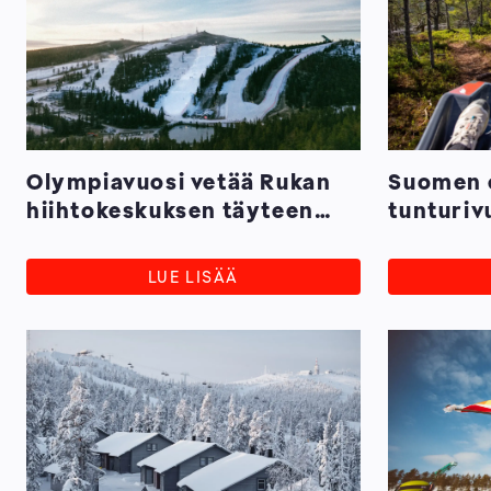
Olympiavuosi vetää Rukan
Suomen 
hiihtokeskuksen täyteen
tunturiv
maailmantähtiä
tänään R
LUE LISÄÄ