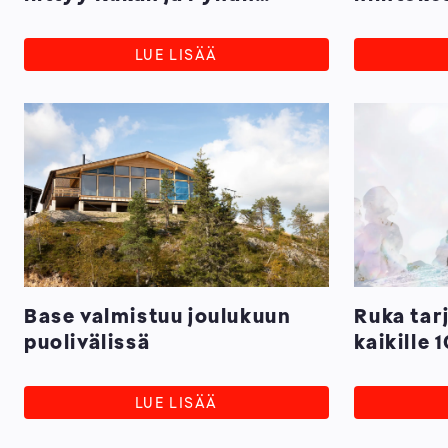
yhteistyöseurojen joukkoon
seurayht
Lumilaut
LUE LISÄÄ
Base valmistuu joulukuun
Ruka tar
puolivälissä
kaikille 
maksutto
LUE LISÄÄ