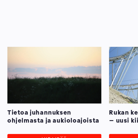
Tietoa juhannuksen
Rukan ke
ohjelmasta ja aukioloajoista
– uusi ki
täydentä