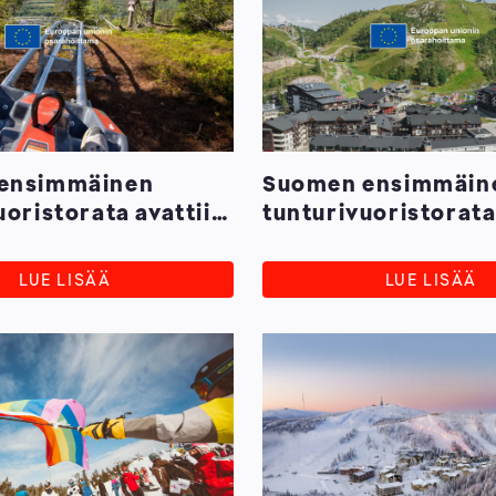
ensimmäinen
Suomen ensimmäin
uoristorata avattiin
tunturivuoristorat
ukalla
Rukalle heinä-elok
10-vuotiaat kyytiin
LUE LISÄÄ
LUE LISÄÄ
ilmaiseksi