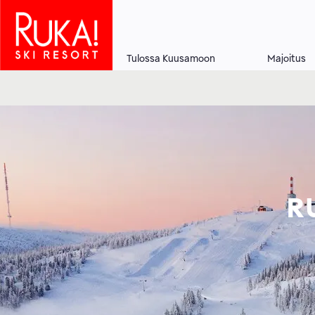
Hyppää
pääsisältöön
Tulossa Kuusamoon
Majoitus
Main
navigation
R