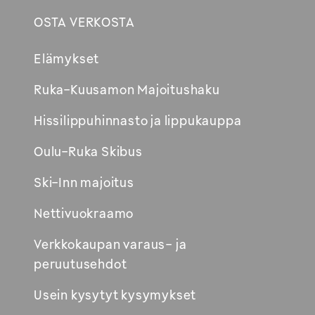
OSTA VERKOSTA
Footer
Elämykset
Avautuu
Ruka-Kuusamon Majoitushaku
uuteen
Hissilippuhinnasto ja lippukauppa
ikkunaan
Oulu-Ruka Skibus
Ski-Inn majoitus
Nettivuokraamo
Verkkokaupan varaus- ja
peruutusehdot
Usein kysytyt kysymykset