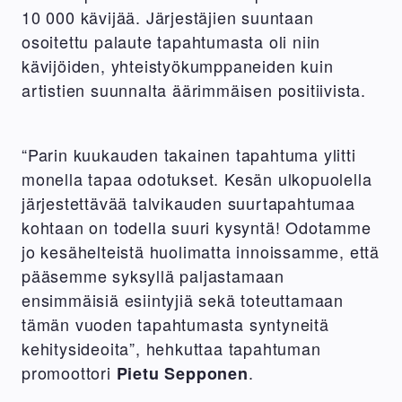
10 000 kävijää. Järjestäjien suuntaan
osoitettu palaute tapahtumasta oli niin
kävijöiden, yhteistyökumppaneiden kuin
artistien suunnalta äärimmäisen positiivista.
“Parin kuukauden takainen tapahtuma ylitti
monella tapaa odotukset. Kesän ulkopuolella
järjestettävää talvikauden suurtapahtumaa
kohtaan on todella suuri kysyntä! Odotamme
jo kesähelteistä huolimatta innoissamme, että
pääsemme syksyllä paljastamaan
ensimmäisiä esiintyjiä sekä toteuttamaan
tämän vuoden tapahtumasta syntyneitä
kehitysideoita”, hehkuttaa tapahtuman
promoottori
.
Pietu Sepponen