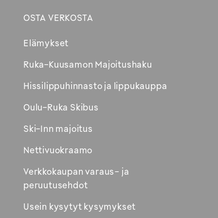
OSTA VERKOSTA
Footer
Elämykset
Avautuu
Ruka-Kuusamon Majoitushaku
uuteen
Hissilippuhinnasto ja lippukauppa
ikkunaan
Oulu-Ruka Skibus
Ski-Inn majoitus
Nettivuokraamo
Verkkokaupan varaus- ja
peruutusehdot
Usein kysytyt kysymykset