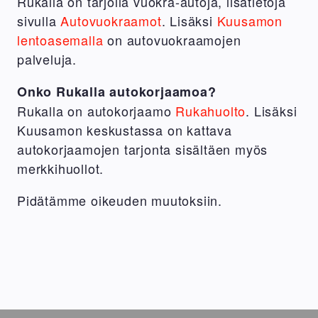
Rukalla on tarjolla vuokra-autoja, lisätietoja
sivulla
Autovuokraamot
. Lisäksi
Kuusamon
lentoasemalla
on autovuokraamojen
palveluja.
Onko Rukalla autokorjaamoa?
Rukalla on autokorjaamo
Rukahuolto
. Lisäksi
Kuusamon keskustassa on kattava
autokorjaamojen tarjonta sisältäen myös
merkkihuollot.
Pidätämme oikeuden muutoksiin.