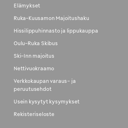
Elämykset
Avautuu
Ruka-Kuusamon Majoitushaku
uuteen
Hissilippuhinnasto ja lippukauppa
ikkunaan
Oulu-Ruka Skibus
Ski-Inn majoitus
Nettivuokraamo
Verkkokaupan varaus- ja
peruutusehdot
Usein kysytyt kysymykset
Rekisteriseloste