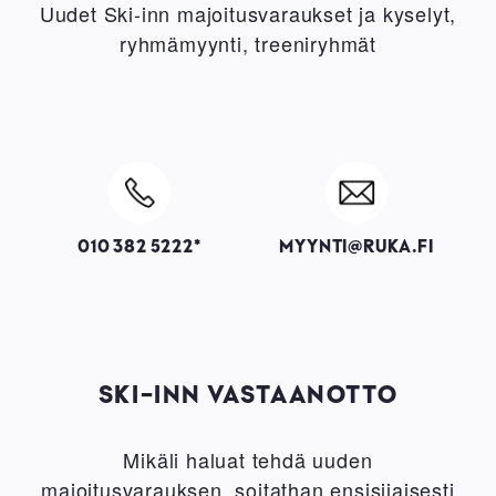
Uudet Ski-inn majoitusvaraukset ja kyselyt,
ryhmämyynti, treeniryhmät
Image
Image
010 382 5222*
MYYNTI@RUKA.FI
SKI-INN VASTAANOTTO
Mikäli haluat tehdä uuden
majoitusvarauksen, soitathan ensisijaisesti