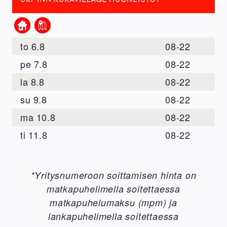
Kotisivu
Kartta
to
6.8
08
-
22
pe
7.8
08
-
22
la
8.8
08
-
22
su
9.8
08
-
22
ma
10.8
08
-
22
ti
11.8
08
-
22
*Yritysnumeroon soittamisen hinta on
matkapuhelimella soitettaessa
matkapuhelumaksu (mpm) ja
lankapuhelimella soitettaessa