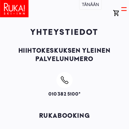
Hyppää
TÄNÄÄN
Open
Ma
pääsisältöön
search
Ava
bar
vali
na
YHTEYSTIEDOT
HIIHTOKESKUKSEN YLEINEN
PALVELUNUMERO
Image
010 382 5100*
RUKABOOKING