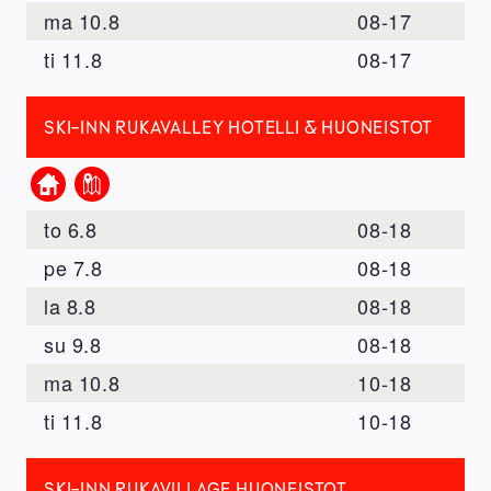
ma
10.8
08
-
17
ti
11.8
08
-
17
SKI-INN RUKAVALLEY HOTELLI & HUONEISTOT
Kotisivu
Kartta
to
6.8
08
-
18
pe
7.8
08
-
18
la
8.8
08
-
18
su
9.8
08
-
18
ma
10.8
10
-
18
ti
11.8
10
-
18
SKI-INN RUKAVILLAGE HUONEISTOT