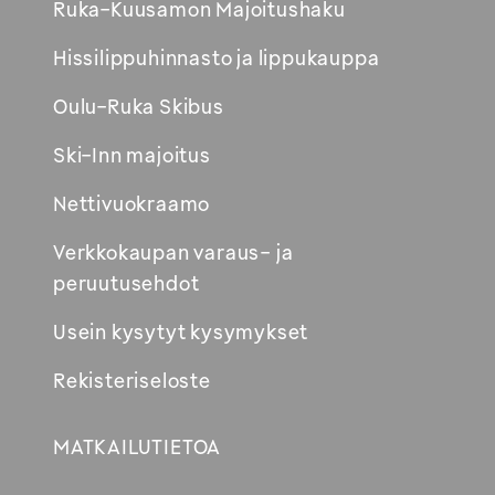
Avautuu
Ruka-Kuusamon Majoitushaku
uuteen
Hissilippuhinnasto ja lippukauppa
ikkunaan
Oulu-Ruka Skibus
Ski-Inn majoitus
Nettivuokraamo
Verkkokaupan varaus- ja
peruutusehdot
Usein kysytyt kysymykset
Rekisteriseloste
MATKAILUTIETOA