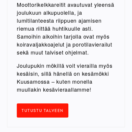
Moottorikelkkareitit avautuvat yleensä
joulukuun alkupuolella, ja
lumitilanteesta riippuen ajamisen
riemua riittää huhtikuulle asti.
Samoihin aikoihin tarjolla ovat myös
koiravaljakkoajelut ja porotilavierailut
sekä muut talviset ohjelmat.
Joulupukin mökillä voit vierailla myös
kesäisin, sillä hänellä on kesämökki
Kuusamossa – kuten monella
muullakin kesävieraallamme!
TUTUSTU TALVEEN