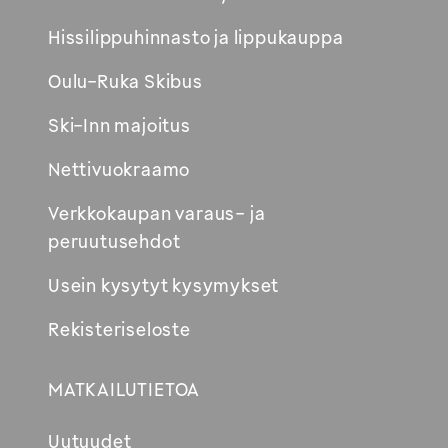
uuteen
Hissilippuhinnasto ja lippukauppa
ikkunaan
Oulu-Ruka Skibus
Ski-Inn majoitus
Nettivuokraamo
Verkkokaupan varaus- ja
peruutusehdot
Usein kysytyt kysymykset
Rekisteriseloste
MATKAILUTIETOA
Uutuudet