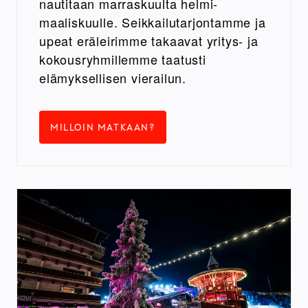
nautitaan marraskuulta helmi-
maaliskuulle. Seikkailutarjontamme ja
upeat eräleirimme takaavat yritys- ja
kokousryhmillemme taatusti
elämyksellisen vierailun.
MILLOIN MATKAAN?