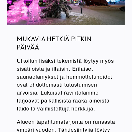
MUKAVIA HETKIÄ PITKIN
PÄIVÄÄ
Ulkoilun lisäksi tekemistä löytyy myös
sisätiloista ja iltaisin. Erilaiset
saunaelämykset ja hemmotteluhoidot
ovat ehdottomasti tutustumisen
arvoisia. Lukuisat ravintolamme
tarjoavat paikallisista raaka-aineista
taidolla valmistettuja herkkuja.
Alueen tapahtumatarjonta on runsasta
ympäri vuoden. Tähtiesiintyjiä löytyy