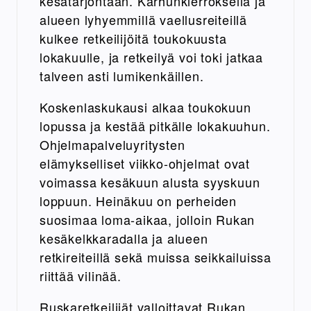
kesätarjontaan. Karhunkierroksella ja
alueen lyhyemmillä vaellusreiteillä
kulkee retkeilijöitä toukokuusta
lokakuulle, ja retkeilyä voi toki jatkaa
talveen asti lumikenkäillen.
Koskenlaskukausi alkaa toukokuun
lopussa ja kestää pitkälle lokakuuhun.
Ohjelmapalveluyritysten
elämykselliset viikko-ohjelmat ovat
voimassa kesäkuun alusta syyskuun
loppuun. Heinäkuu on perheiden
suosimaa loma-aikaa, jolloin Rukan
kesäkelkkaradalla ja alueen
retkireiteillä sekä muissa seikkailuissa
riittää vilinää.
Ruskaretkeilijät valloittavat Rukan