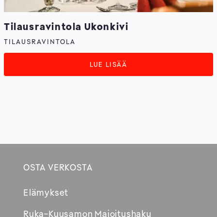
Tilausravintola Ukonkivi
TILAUSRAVINTOLA
LUE LISÄÄ
OSTA VERKOSTA
Footer
Elämykset
Avautuu
Ruka-Kuusamon Majoitushaku