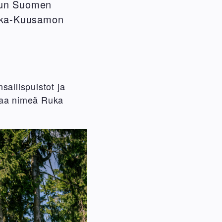
kun Suomen
Ruka-Kuusamon
allispuistot ja
ntaa nimeä Ruka