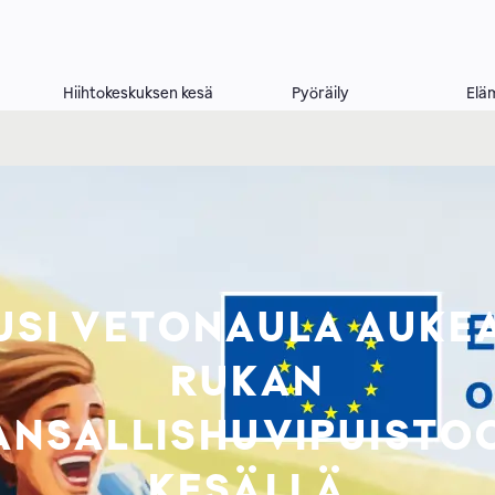
Hiihtokeskuksen kesä
Pyöräily
Elä
USI VETONAULA AUKE
RUKAN
ANSALLISHUVIPUISTO
KESÄLLÄ