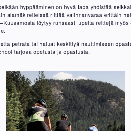
elkään hyppääminen on hyvä tapa yhdistää seikkailu
n alamäkireiteissä riittää valinnanvaraa erittäin he
–Kuusamosta löytyy runsaasti upeita reittejä myös g
le.
rvetta petrata tai haluat keskittyä nauttimiseen opas
hool tarjoaa opetusta ja opastusta.