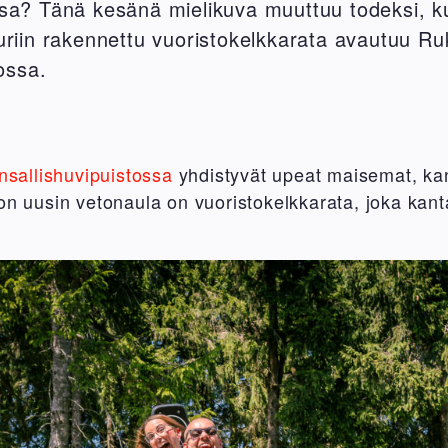
sa? Tänä kesänä mielikuva muuttuu todeksi, 
riin rakennettu vuoristokelkkarata avautuu 
ossa.
allishuvipuistossa
yhdistyvät upeat maisemat, kans
ton uusin vetonaula on vuoristokelkkarata, joka ka