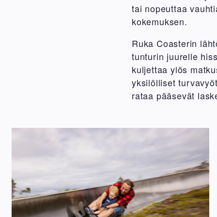
tai nopeuttaa vauhtia
kokemuksen.
Ruka Coasterin lähtö
tunturin juurelle hi
kuljettaa ylös matku
yksilölliset turvavy
rataa pääsevät laske