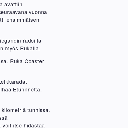
a avattiin
o seuraavana vuonna
itti ensimmäisen
iegandin radoilla
en myös Rukalla.
assa. Ruka Coaster
kelkkaradat
lhää Eturinnettä.
 kilometriä tunnissa.
essä
voit itse hidastaa