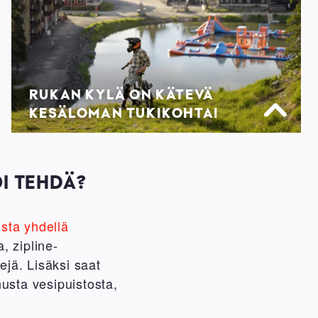
RUKAN KYLÄ ON KÄTEVÄ
KESÄLOMAN TUKIKOHTA!
I TEHDÄ?
ista yhdellä
, zipline-
ejä. Lisäksi saat
nusta vesipuistosta,