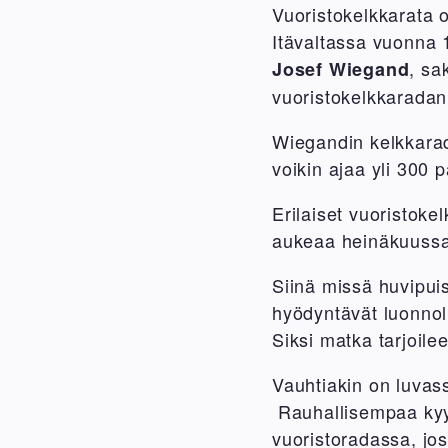
Vuoristokelkkarata o
Itävaltassa vuonna 
, sa
Josef Wiegand
vuoristokelkkaradan
Wiegandin kelkkarado
voikin ajaa yli 300
Erilaiset vuoristok
aukeaa heinäkuussa
Siinä missä huvipuis
hyödyntävät luonnol
Siksi matka tarjoil
Vauhtiakin on luvass
Rauhallisempaa kyyti
vuoristoradassa, jos