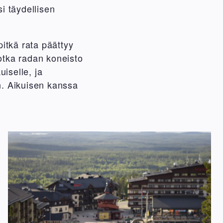
si täydellisen
itkä rata päättyy
jotka radan koneisto
iselle, ja
in. Aikuisen kanssa