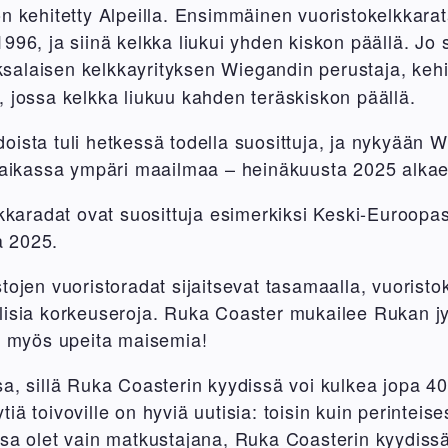
n kehitetty Alpeilla. Ensimmäinen vuoristokelkkarat
1996, ja siinä kelkka liukui yhden kiskon päällä. J
ksalaisen kelkkayrityksen Wiegandin perustaja, keh
, jossa kelkka liukuu kahden teräskiskon päällä.
ista tuli hetkessä todella suosittuja, ja nykyään W
 paikassa ympäri maailmaa – heinäkuusta 2025 alka
elkkaradat ovat suosittuja esimerkiksi Keski-Euroop
 2025.
tojen vuoristoradat sijaitsevat tasamaalla, vuoristo
lisia korkeuseroja. Ruka Coaster mukailee Rukan jy
ee myös upeita maisemia!
a, sillä Ruka Coasterin kyydissä voi kulkea jopa 40
ä toivoville on hyviä uutisia: toisin kuin perinteis
sa olet vain matkustajana, Ruka Coasterin kyydissä 