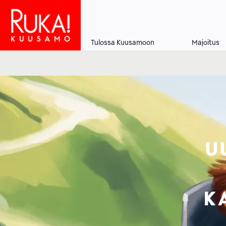
Hyppää
pääsisältöön
Tulossa Kuusamoon
Majoitus
Main
navigation
U
K