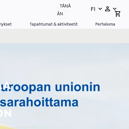
TÄNÄ
FI
Vaihda
Open
ÄN
search
kieltä,
bar
nykyinen
mykset
Tapahtumat & aktiviteetit
Perheloma
kieli:
AA
ON