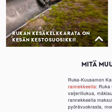
RUKAN KESÄKELKKARATA ON
KESÄN KESTOSUOSIKKI!
MITÄ MU
Ruka-Kuusamon Kans
rannekkeella
: Ruka 
vaijeriliukua, mäkia
rannekkeella maksutt
pyörävuokrasta, moni