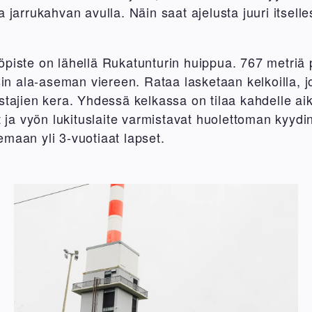
 jarrukahvan avulla. Näin saat ajelusta juuri itselle
piste on lähellä Rukatunturin huippua. 767 metriä p
ssin ala-aseman viereen. Rataa lasketaan kelkoilla, 
stajien kera. Yhdessä kelkassa on tilaa kahdelle aiku
öt ja vyön lukituslaite varmistavat huolettoman kyyd
maan yli 3-vuotiaat lapset.