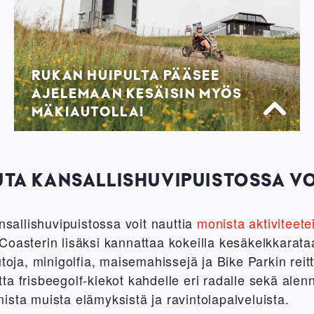
RUKAN HUIPULTA PÄÄSEE
AJELEMAAN KESÄISIN MYÖS
MÄKIAUTOLLA!
UTA KANSALLISHUVIPUISTOSSA VO
allishuvipuistossa voit nauttia
monista aktiviteete
Coasterin lisäksi kannattaa kokeilla kesäkelkkarataa
utoja, minigolfia, maisemahissejä ja Bike Parkin reitt
a frisbeegolf-kiekot kahdelle eri radalle sekä alen
sta muista elämyksistä ja ravintolapalveluista.