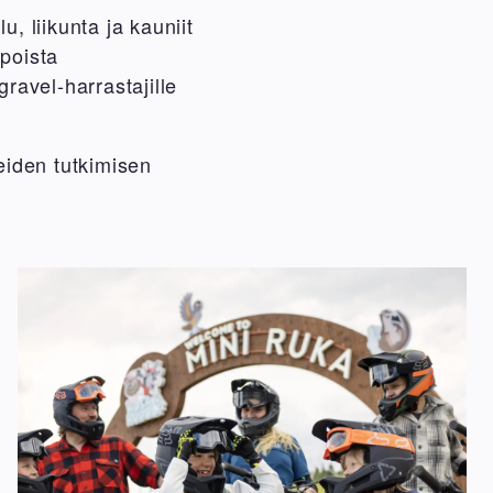
, liikunta ja kauniit
lpoista
ravel-harrastajille
teiden tutkimisen