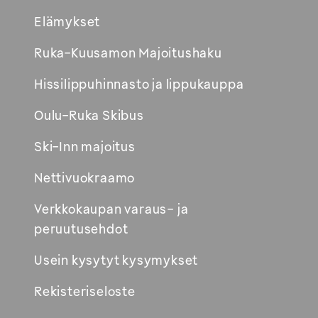
Footer
Elämykset
Avautuu
Ruka-Kuusamon Majoitushaku
uuteen
Hissilippuhinnasto ja lippukauppa
ikkunaan
Oulu-Ruka Skibus
Ski-Inn majoitus
Nettivuokraamo
Verkkokaupan varaus- ja
peruutusehdot
Usein kysytyt kysymykset
Rekisteriseloste