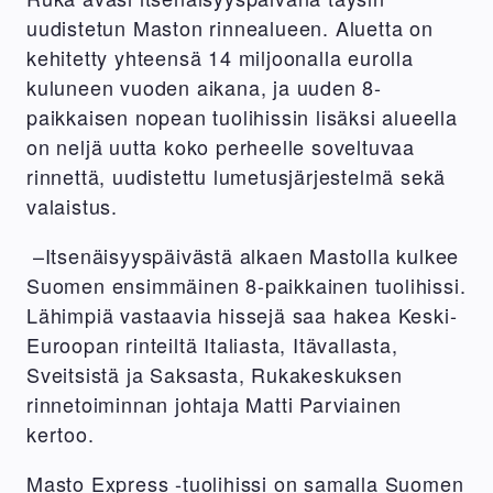
uudistetun Maston rinnealueen. Aluetta on
kehitetty yhteensä 14 miljoonalla eurolla
kuluneen vuoden aikana, ja uuden 8-
paikkaisen nopean tuolihissin lisäksi alueella
on neljä uutta koko perheelle soveltuvaa
rinnettä, uudistettu lumetusjärjestelmä sekä
valaistus.
–Itsenäisyyspäivästä alkaen Mastolla kulkee
Suomen ensimmäinen 8-paikkainen tuolihissi.
Lähimpiä vastaavia hissejä saa hakea Keski-
Euroopan rinteiltä Italiasta, Itävallasta,
Sveitsistä ja Saksasta, Rukakeskuksen
rinnetoiminnan johtaja Matti Parviainen
kertoo.
Masto Express -tuolihissi on samalla Suomen