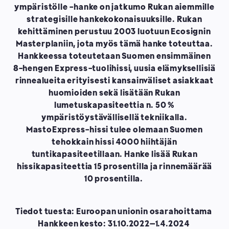
ympäristölle -hanke on jatkumo Rukan aiemmille
strategisille hankekokonaisuuksille. Rukan
kehittäminen perustuu 2003 luotuun Ecosignin
Masterplaniin, jota myös tämä hanke toteuttaa.
Hankkeessa toteutetaan Suomen ensimmäinen
8-hengen Express-tuolihissi, uusia elämyksellisiä
rinnealueita erityisesti kansainväliset asiakkaat
huomioiden sekä lisätään Rukan
lumetuskapasiteettia n. 50 %
ympäristöystävällisellä tekniikalla.
MastoExpress-hissi tulee olemaan Suomen
tehokkain hissi 4000 hiihtäjän
tuntikapasiteetillaan. Hanke lisää Rukan
hissikapasiteettia 15 prosentilla ja rinnemäärää
10 prosentilla.
Tiedot tuesta: Euroopan unionin osarahoittama
Hankkeen kesto: 31.10.2022–1.4.2024