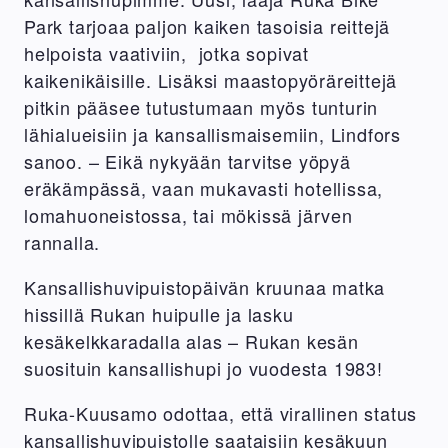
Park tarjoaa paljon kaiken tasoisia reittejä
helpoista vaativiin, jotka sopivat
kaikenikäisille. Lisäksi maastopyöräreittejä
pitkin pääsee tutustumaan myös tunturin
lähialueisiin ja kansallismaisemiin, Lindfors
sanoo. – Eikä nykyään tarvitse yöpyä
eräkämpässä, vaan mukavasti hotellissa,
lomahuoneistossa, tai mökissä järven
rannalla.
Kansallishuvipuistopäivän kruunaa matka
hissillä Rukan huipulle ja lasku
kesäkelkkaradalla alas – Rukan kesän
suosituin kansallishupi jo vuodesta 1983!
Ruka-Kuusamo odottaa, että virallinen status
kansallishuvipuistolle saataisiin kesäkuun