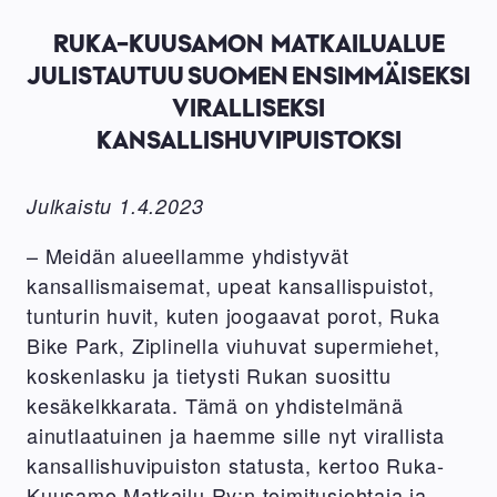
RUKA-KUUSAMON MATKAILUALUE
JULISTAUTUU SUOMEN ENSIMMÄISEKSI
VIRALLISEKSI
KANSALLISHUVIPUISTOKSI
Julkaistu 1.4.2023
– Meidän alueellamme yhdistyvät
kansallismaisemat, upeat kansallispuistot,
tunturin huvit, kuten joogaavat porot, Ruka
Bike Park, Ziplinella viuhuvat supermiehet,
koskenlasku ja tietysti Rukan suosittu
kesäkelkkarata. Tämä on yhdistelmänä
ainutlaatuinen ja haemme sille nyt virallista
kansallishuvipuiston statusta, kertoo Ruka-
Kuusamo Matkailu Ry:n toimitusjohtaja ja