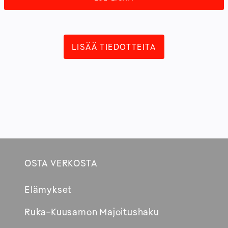
LISÄÄ TIEDOTTEITA
OSTA VERKOSTA
Footer
Elämykset
Avautuu
Ruka-Kuusamon Majoitushaku
uuteen