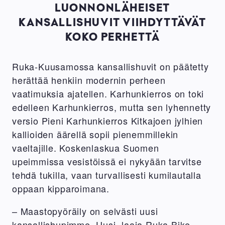
LUONNONLÄHEISET
KANSALLISHUVIT VIIHDYTTÄVÄT
KOKO PERHETTÄ
Ruka-Kuusamossa kansallishuvit on päätetty
herättää henkiin modernin perheen
vaatimuksia ajatellen. Karhunkierros on toki
edelleen Karhunkierros, mutta sen lyhennetty
versio Pieni Karhunkierros Kitkajoen jylhien
kallioiden äärellä sopii pienemmillekin
vaeltajille. Koskenlaskua Suomen
upeimmissa vesistöissä ei nykyään tarvitse
tehdä tukilla, vaan turvallisesti kumilautalla
oppaan kipparoimana.
– Maastopyöräily on selvästi uusi
kansallishupimme. Uusi, laaja Ruka Bike