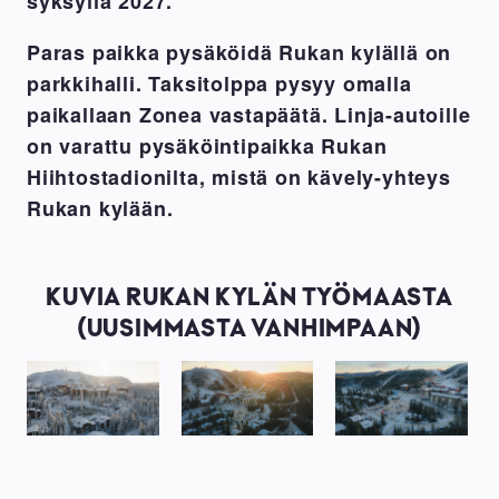
syksyllä 2027.
Paras paikka pysäköidä Rukan kylällä on
parkkihalli. Taksitolppa pysyy omalla
paikallaan Zonea vastapäätä. Linja-autoille
on varattu pysäköintipaikka Rukan
Hiihtostadionilta, mistä on kävely-yhteys
Rukan kylään.
KUVIA RUKAN KYLÄN TYÖMAASTA
(UUSIMMASTA VANHIMPAAN)
Rukan
Rukan
Rukan