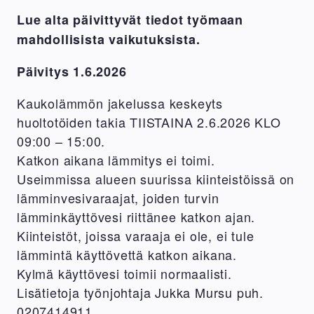
kylän
kylän
kylän
työmaa
työmaa
työmaa
Lue alta päivittyvät tiedot työmaan
3/2026.
11/2025.
11/2025.
mahdollisista vaikutuksista.
Kuva
Kuva
Kuva
Päivitys 1.6.2026
Mikko
Mikko
Mikko
Santasalo.
Santasalo.
Santasalo.
Kaukolämmön jakelussa keskeyts
huoltotöiden takia TIISTAINA 2.6.2026 KLO
09:00 – 15:00.
Katkon aikana lämmitys ei toimi.
Useimmissa alueen suurissa kiinteistöissä on
lämminvesivaraajat, joiden turvin
lämminkäyttövesi riittänee katkon ajan.
Kiinteistöt, joissa varaaja ei ole, ei tule
lämmintä käyttövettä katkon aikana.
Kylmä käyttövesi toimii normaalisti.
Lisätietoja työnjohtaja Jukka Mursu puh.
0207414911