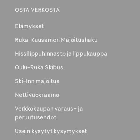
OSTA VERKOSTA
Footer
Elämykset
Avautuu
Ruka-Kuusamon Majoitushaku
uuteen
Hissilippuhinnasto ja lippukauppa
ikkunaan
Oulu-Ruka Skibus
Ski-Inn majoitus
Nettivuokraamo
Verkkokaupan varaus- ja
peruutusehdot
Usein kysytyt kysymykset