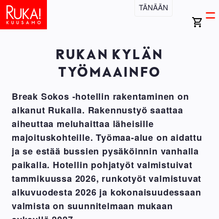
Hyppää
TÄNÄÄN
Open
Ma
pääsisältöön
search
Ava
bar
vali
na
RUKAN KYLÄN
TYÖMAAINFO
Break Sokos -hotellin rakentaminen on
alkanut Rukalla. Rakennustyö saattaa
aiheuttaa meluhaittaa läheisille
majoituskohteille. Työmaa-alue on aidattu
ja se estää bussien pysäköinnin vanhalla
paikalla. Hotellin pohjatyöt valmistuivat
tammikuussa 2026, runkotyöt valmistuvat
alkuvuodesta 2026 ja kokonaisuudessaan
valmista on suunnitelmaan mukaan