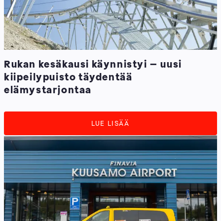
Rukan kesäkausi käynnistyi – uusi
kiipeilypuisto täydentää
elämystarjontaa
LUE LISÄÄ