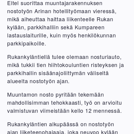
Eltel suorittaa muuntajarakennuksen
nostotyön Arinan hotellityömaan vieressä,
mikä aiheuttaa haittaa liikenteelle Rukan
kylään, parkkihalliin sekä Kumpareen
lastauslaiturille, kuin myös henkilökunnan
parkkipaikoille.
Rukankyläntiellä tulee olemaan nosturiauto,
mikä tukkii tien hiihtokouluntien risteyksen ja
parkkihallin sisäänajoliittymän väliseltä
alueelta nostotyön ajan.
Muuntamon nosto pyritään tekemään
mahdollisimman tehokkaasti, työ on arvioitu
valmistuvan viimeistään kello 12 mennessä.
Rukankyläntien alkupäässä on nostotyön
ajan liiketeenohajaaja, joka neuvoo kylään