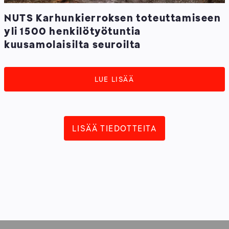
NUTS Karhunkierroksen toteuttamiseen
yli 1500 henkilötyötuntia
kuusamolaisilta seuroilta
LUE LISÄÄ
LISÄÄ TIEDOTTEITA