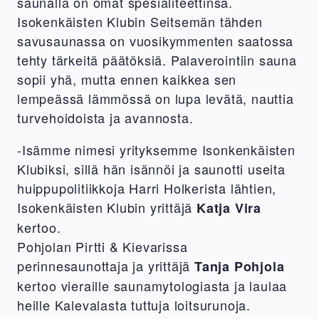
saunalla on omat spesialiteettinsa.
Isokenkäisten Klubin Seitsemän tähden
savusaunassa on vuosikymmenten saatossa
tehty tärkeitä päätöksiä. Palaverointiin sauna
sopii yhä, mutta ennen kaikkea sen
lempeässä lämmössä on lupa levätä, nauttia
turvehoidoista ja avannosta.
-Isämme nimesi yrityksemme Isonkenkäisten
Klubiksi, sillä hän isännöi ja saunotti useita
huippupolitiikkoja Harri Holkerista lähtien,
Isokenkäisten Klubin yrittäjä
Katja Vira
kertoo.
Pohjolan Pirtti & Kievarissa
perinnesaunottaja ja yrittäjä
Tanja Pohjola
kertoo vieraille saunamytologiasta ja laulaa
heille Kalevalasta tuttuja loitsurunoja.