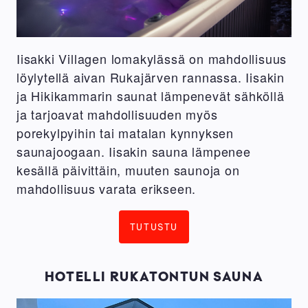
Iisakki Villagen lomakylässä on mahdollisuus
löylytellä aivan Rukajärven rannassa. Iisakin
ja Hikikammarin saunat lämpenevät sähköllä
ja tarjoavat mahdollisuuden myös
porekylpyihin tai matalan kynnyksen
saunajoogaan. Iisakin sauna lämpenee
kesällä päivittäin, muuten saunoja on
mahdollisuus varata erikseen.
TUTUSTU
HOTELLI RUKATONTUN SAUNA