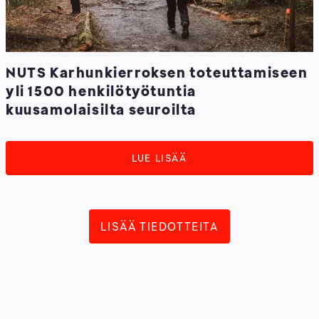
NUTS Karhunkierroksen toteuttamiseen
yli 1500 henkilötyötuntia
kuusamolaisilta seuroilta
LUE LISÄÄ
LISÄÄ TIEDOTTEITA