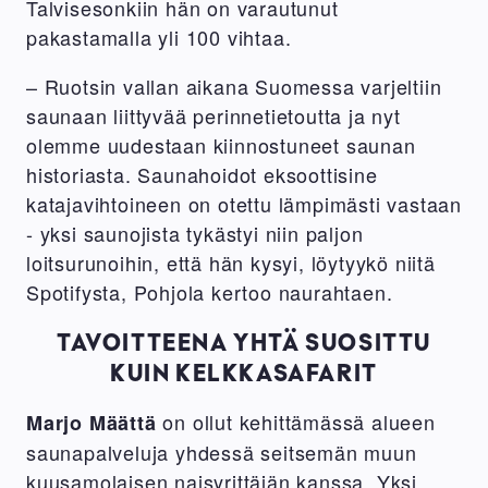
Talvisesonkiin hän on varautunut
pakastamalla yli 100 vihtaa.
– Ruotsin vallan aikana Suomessa varjeltiin
saunaan liittyvää perinnetietoutta ja nyt
olemme uudestaan kiinnostuneet saunan
historiasta. Saunahoidot eksoottisine
katajavihtoineen on otettu lämpimästi vastaan
- yksi saunojista tykästyi niin paljon
loitsurunoihin, että hän kysyi, löytyykö niitä
Spotifysta, Pohjola kertoo naurahtaen.
TAVOITTEENA YHTÄ SUOSITTU
KUIN KELKKASAFARIT
on ollut kehittämässä alueen
Marjo Määttä
saunapalveluja yhdessä seitsemän muun
kuusamolaisen naisyrittäjän kanssa. Yksi