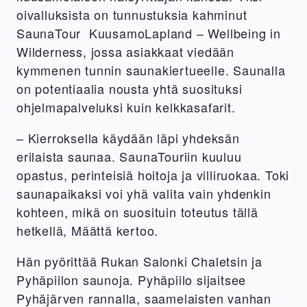
oivalluksista on tunnustuksia kahminut
SaunaTour KuusamoLapland – Wellbeing in
Wilderness, jossa asiakkaat viedään
kymmenen tunnin saunakiertueelle. Saunalla
on potentiaalia nousta yhtä suosituksi
ohjelmapalveluksi kuin kelkkasafarit.
– Kierroksella käydään läpi yhdeksän
erilaista saunaa. SaunaTouriin kuuluu
opastus, perinteisiä hoitoja ja villiruokaa. Toki
saunapaikaksi voi yhä valita vain yhdenkin
kohteen, mikä on suosituin toteutus tällä
hetkellä, Määttä kertoo.
Hän pyörittää Rukan Salonki Chaletsin ja
Pyhäpiilon saunoja. Pyhäpiilo sijaitsee
Pyhäjärven rannalla, saamelaisten vanhan