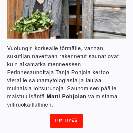
Vuotungin korkealle törmälle, vanhan
sukutilan navettaan rakennetut saunat ovat
kuin aikamatka menneeseen.
Perinnesaunottaja Tanja Pohjola kertoo
vieraille saunamytologiasta ja laulaa
muinaisia loitsurunoja. Saunomisen päälle
maistuu isäntä
valmistama
Matti Pohjolan
villiruokaillallinen.
LUE LISÄÄ