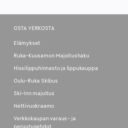
OSTA VERKOSTA
Footer
Elämykset
Avautuu
Ruka-Kuusamon Majoitushaku
uuteen
Hissilippuhinnasto ja lippukauppa
ikkunaan
Oulu-Ruka Skibus
Ski-Inn majoitus
Nettivuokraamo
Verkkokaupan varaus- ja
peruutusehdot