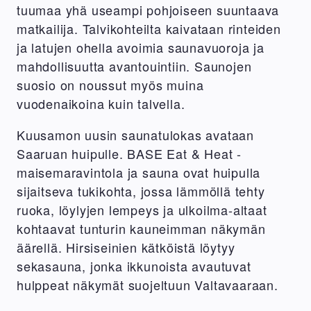
tuumaa yhä useampi pohjoiseen suuntaava
matkailija. Talvikohteilta kaivataan rinteiden
ja latujen ohella avoimia saunavuoroja ja
mahdollisuutta avantouintiin. Saunojen
suosio on noussut myös muina
vuodenaikoina kuin talvella.
Kuusamon uusin saunatulokas avataan
Saaruan huipulle. BASE Eat & Heat -
maisemaravintola ja sauna ovat huipulla
sijaitseva tukikohta, jossa lämmöllä tehty
ruoka, löylyjen lempeys ja ulkoilma-altaat
kohtaavat tunturin kauneimman näkymän
äärellä. Hirsiseinien kätköistä löytyy
sekasauna, jonka ikkunoista avautuvat
hulppeat näkymät suojeltuun Valtavaaraan.