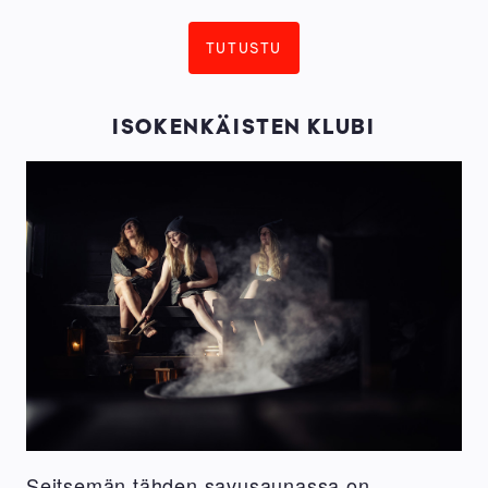
TUTUSTU
ISOKENKÄISTEN KLUBI
Seitsemän tähden savusaunassa on