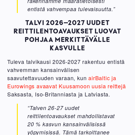
rakennamme määrätietoisesti
entistä vahvempaa tulevaisuutta.”
TALVI 2026–2027 UUDET
REITTILENTOAVAUKSET LUOVAT
POHJAA MERKITTÄVÄLLE
KASVULLE
Tuleva talvikausi 2026-2027 rakentuu entistä
vahvemman kansainvälisen
saavutettavuuden varaan, kun
airBaltic ja
Eurowings avaavat Kuusamoon uusia reittejä
Saksasta, Iso-Britanniasta ja Latviasta.
“Talven 26-27 uudet
reittilentoavaukset mahdollistavat
20 % kasvun kansainvälisissä
yöpymisissä. Tämä tarkoittanee