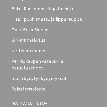
Avautuu
Ruka-Kuusamon Majoitushaku
uuteen
Hissilippuhinnasto ja lippukauppa
ikkunaan
Oulu-Ruka Skibus
Ski-Inn majoitus
Nettivuokraamo
Verkkokaupan varaus- ja
peruutusehdot
Usein kysytyt kysymykset
Rekisteriseloste
MATKAILUTIETOA