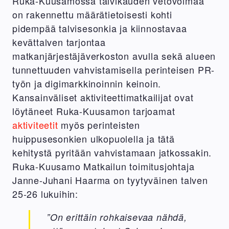
Ruka-Kuusamossa talvikauden vetovoimaa
on rakennettu määrätietoisesti kohti
pidempää talvisesonkia ja kiinnostavaa
kevättalven tarjontaa
matkanjärjestäjäverkoston avulla sekä alueen
tunnettuuden vahvistamisella perinteisen PR-
työn ja digimarkkinoinnin keinoin.
Kansainväliset aktiviteettimatkailijat ovat
löytäneet Ruka-Kuusamon tarjoamat
aktiviteetit
myös perinteisten
huippusesonkien ulkopuolella ja tätä
kehitystä pyritään vahvistamaan jatkossakin.
Ruka-Kuusamo Matkailun toimitusjohtaja
Janne-Juhani Haarma on tyytyväinen talven
25-26 lukuihin:
”On erittäin rohkaisevaa nähdä,