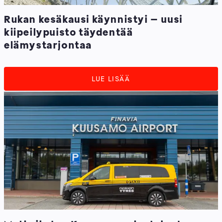
Rukan kesäkausi käynnistyi – uusi
kiipeilypuisto täydentää
elämystarjontaa
LUE LISÄÄ