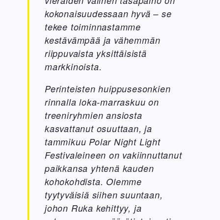
vieraiden välinen tasapaino on
kokonaisuudessaan hyvä – se
tekee toiminnastamme
kestävämpää ja vähemmän
riippuvaista yksittäisistä
markkinoista.
Perinteisten huippusesonkien
rinnalla loka-marraskuu on
treeniryhmien ansiosta
kasvattanut osuuttaan, ja
tammikuu Polar Night Light
Festivaleineen on vakiinnuttanut
paikkansa yhtenä kauden
kohokohdista. Olemme
tyytyväisiä siihen suuntaan,
johon Ruka kehittyy, ja