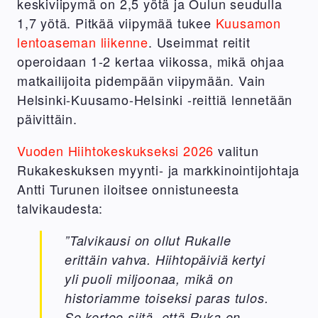
keskiviipymä on 2,5 yötä ja Oulun seudulla
1,7 yötä. Pitkää viipymää tukee
Kuusamon
lentoaseman liikenne
. Useimmat reitit
operoidaan 1-2 kertaa viikossa, mikä ohjaa
matkailijoita pidempään viipymään. Vain
Helsinki-Kuusamo-Helsinki -reittiä lennetään
päivittäin.
Vuoden Hiihtokeskukseksi 2026
valitun
Rukakeskuksen myynti- ja markkinointijohtaja
Antti Turunen iloitsee onnistuneesta
talvikaudesta:
”Talvikausi on ollut Rukalle
erittäin vahva. Hiihtopäiviä kertyi
yli puoli miljoonaa, mikä on
historiamme toiseksi paras tulos.
Se kertoo siitä, että Ruka on