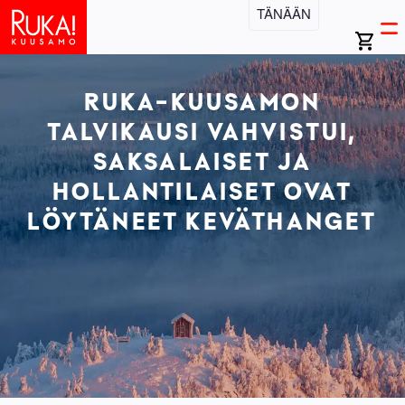
Hyppää
TÄNÄÄN
Open
Ma
pääsisältöön
search
Ava
bar
vali
na
RUKA-KUUSAMON
TALVIKAUSI VAHVISTUI,
SAKSALAISET JA
HOLLANTILAISET OVAT
LÖYTÄNEET KEVÄTHANGET