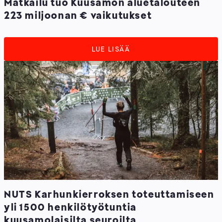
Matkailu tuo Kuusamon aluetalouteen
223 miljoonan € vaikutukset
LUE LISÄÄ
NUTS Karhunkierroksen toteuttamiseen
yli 1500 henkilötyötuntia
kuusamolaisilta seuroilta