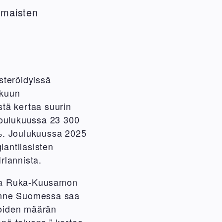
imaisten
steröidyissä
ukuun
istä kertaa suurin
joulukuussa 23 300
 %. Joulukuussa 2025
lantilasisten
rlannista.
svua Ruka-Kuusamon
ilanne Suomessa saa
ijoiden määrän
änä talvena,” kertoo