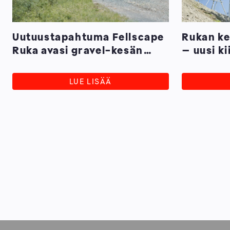
Uutuustapahtuma Fellscape
Rukan ke
Ruka avasi gravel-kesän
– uusi ki
Ruka-Kuusamossa
täydentä
LUE LISÄÄ