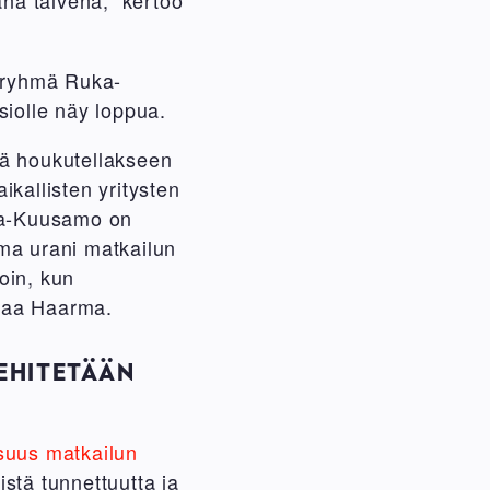
asryhmä Ruka-
siolle näy loppua.
tä houkutellakseen
kallisten yritysten
uka-Kuusamo on
Oma urani matkailun
oin, kun
mmaa Haarma.
EHITETÄÄN
suus matkailun
stä tunnettuutta ja