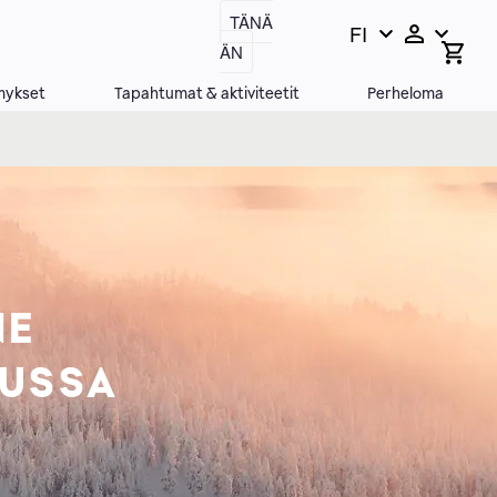
TÄNÄ
FI
Vaihda
Open
ÄN
search
kieltä,
bar
nykyinen
mykset
Tapahtumat & aktiviteetit
Perheloma
kieli:
NE
LUSSA