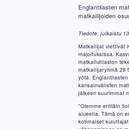
Englantilasten ma
matkailijoiden osu
Tiedote, julkaistu 1
Matkailijat viettiv
majoituksissa. Kasvu
matkailutilaston tek
matkailijaryhmä 28 
yötä. Englantilaste
kansainvälisten matk
jälkeen suurimmat m
”Olemme erittäin il
alueella. Tämä on er
kotimaiset kuluttaja
vähenemiseen on myös