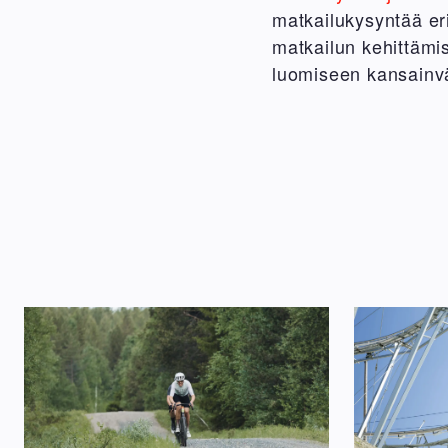
matkailukysyntää er
matkailun kehittämi
luomiseen kansainvä