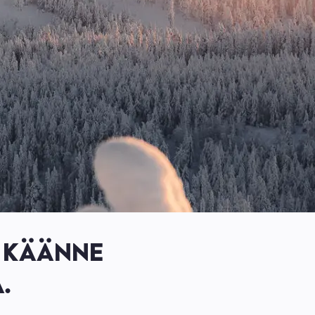
Ä KÄÄNNE
.