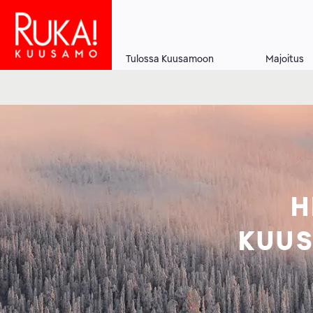
Hyppää
pääsisältöön
Tulossa Kuusamoon
Majoitus
Main
navigation
H
KUUS