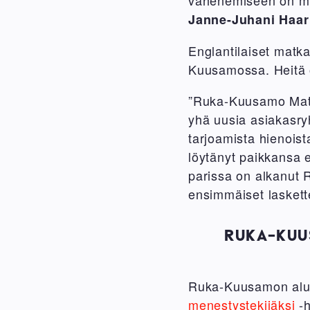
Janne-Juhani Haa
Englantilaiset matka
Kuusamossa. Heitä on
”Ruka-Kuusamo Matka
yhä uusia asiakasry
tarjoamista hienois
löytänyt paikkansa 
parissa on alkanut R
ensimmäiset laskett
RUKA-KUU
Ruka-Kuusamon alu
menestystekijäksi
-h