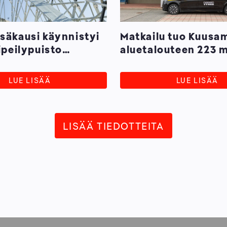
säkausi käynnistyi
Matkailu tuo Kuusa
ipeilypuisto
aluetalouteen 223 
ä elämystarjontaa
€ vaikutukset
LUE LISÄÄ
LUE LISÄÄ
LISÄÄ TIEDOTTEITA