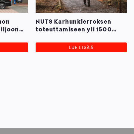
mon
NUTS Karhunkierroksen
miljoonan
toteuttamiseen yli 1500
henkilötyötuntia
kuusamolaisilta seuroilta
LUE LISÄÄ