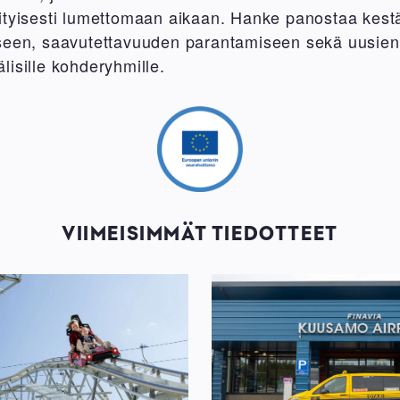
ityisesti lumettomaan aikaan. Hanke panostaa kestä
seen, saavutettavuuden parantamiseen sekä uusien
lisille kohderyhmille.
Image
VIIMEISIMMÄT TIEDOTTEET