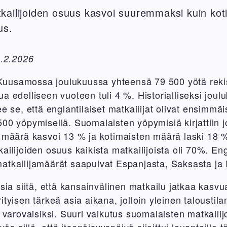
tkailijoiden osuus kasvoi suuremmaksi kuin kot
us.
3.2.2026
ät Kuusamossa joulukuussa yhteensä 79 500 yötä reki
a edelliseen vuoteen tuli 4 %. Historialliseksi joul
ee se, että englantilaiset matkailijat olivat ensimmä
500 yöpymisellä. Suomalaisten yöpymisiä kirjattiin 
n määrä kasvoi 13 % ja kotimaisten määrä laski 18
ailijoiden osuus kaikista matkailijoista oli 70%. Eng
atkailijamäärät saapuivat Espanjasta, Saksasta ja I
oisia siitä, että kansainvälinen matkailu jatkaa ka
ityisen tärkeä asia aikana, jolloin yleinen taloust
t varovaisiksi. Suuri vaikutus suomalaisten matkail
 sillä, että itsenäisyyspäivä sijoittui lauantaille t