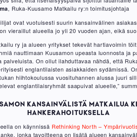
, Ruka-Kuusamo Matkailu ry:n toimitusjohtaja
rma
ilijat ovat vuotuisesti suurin kansainvälinen asiak
 vieraillut alueella jo yli 20 vuoden ajan, eikä suo
ilu ry ja alueen yritykset tekevät hartiavoimin töi
hmiä nauttimaan Kuusamon upeasta luonnosta ja pai
ta palveluista. On ollut ilahduttavaa nähdä, että R
erityisesti englantilaisten asiakkaiden sydämissä. 
ukan hiihtokoulussa vuosituhannen alussa juuri sill
elevat englantilaisryhmät saapuivat alueelle,” su
SAMON KANSAINVÄLISTÄ MATKAILUA K
HANKERAHOITUKSELLA
eella on käynnissä
Rethinking North – Ympärivuoti
anke, jonka tavoitteena on lisätä alueen kansainväli