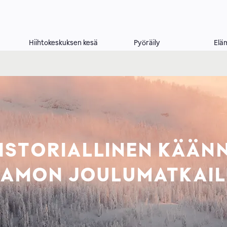
Hiihtokeskuksen kesä
Pyöräily
Elä
ISTORIALLINEN KÄÄN
AMON JOULUMATKAI