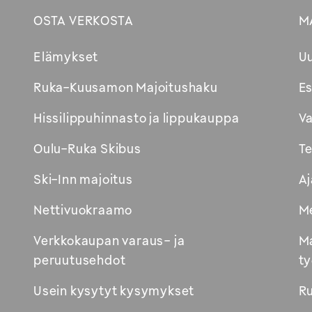
OSTA VERKOSTA
M
Footer
Elämykset
U
Avautuu
Ruka-Kuusamon Majoitushaku
Es
uuteen
Hissilippuhinnasto ja lippukauppa
Va
ikkunaan
Oulu-Ruka Skibus
Te
Ski-Inn majoitus
Aj
Nettivuokraamo
Me
Verkkokaupan varaus- ja
Ma
peruutusehdot
ty
Usein kysytyt kysymykset
R