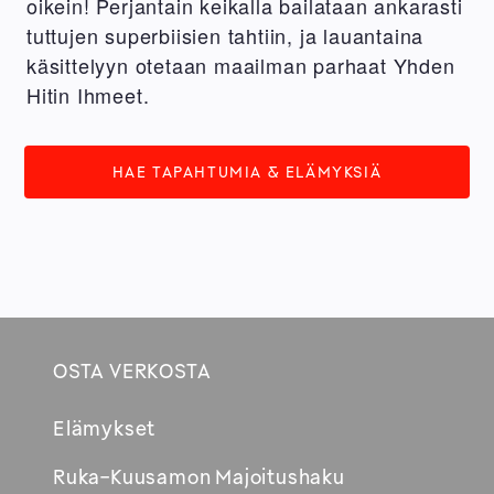
oikein! Perjantain keikalla bailataan ankarasti
tuttujen superbiisien tahtiin, ja lauantaina
käsittelyyn otetaan maailman parhaat Yhden
Hitin Ihmeet.
HAE TAPAHTUMIA & ELÄMYKSIÄ
OSTA VERKOSTA
Footer
Elämykset
Avautuu
Ruka-Kuusamon Majoitushaku