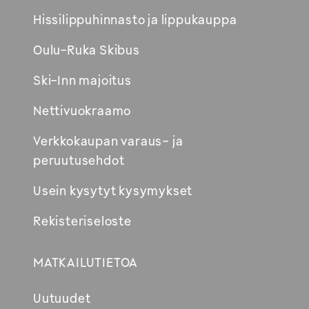
uuteen
Hissilippuhinnasto ja lippukauppa
ikkunaan
Oulu-Ruka Skibus
Ski-Inn majoitus
Nettivuokraamo
Verkkokaupan varaus- ja
peruutusehdot
Usein kysytyt kysymykset
Rekisteriseloste
MATKAILUTIETOA
Uutuudet