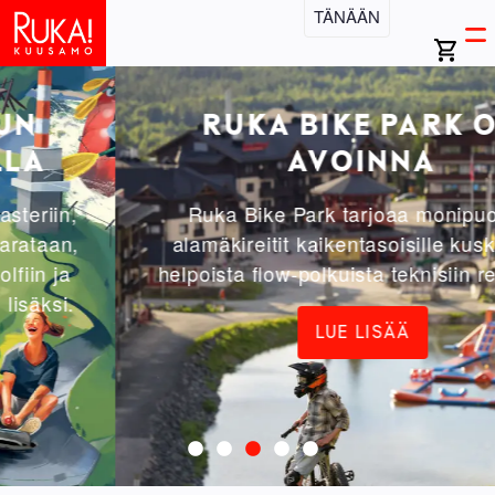
Hyppää
TÄNÄÄN
Open
Ma
pääsisältöön
search
Ava
bar
vali
na
RUKA BIKE PARK ON
AVOINNA
Ruka Bike Park tarjoaa monipuoliset
alamäkireitit kaikentasoisille kuskeille –
helpoista flow-polkuista teknisiin reitteihin.
LUE LISÄÄ