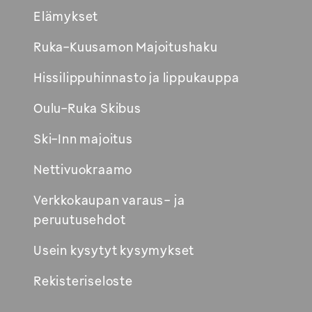
Elämykset
Avautuu
Ruka-Kuusamon Majoitushaku
uuteen
Hissilippuhinnasto ja lippukauppa
ikkunaan
Oulu-Ruka Skibus
Ski-Inn majoitus
Nettivuokraamo
Verkkokaupan varaus- ja
peruutusehdot
Usein kysytyt kysymykset
Rekisteriseloste