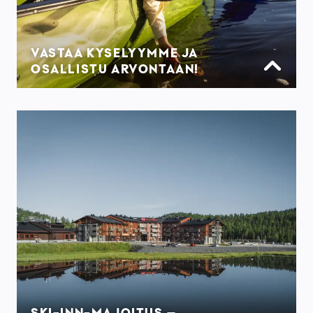
VASTAA KYSELYYMME JA
OSALLISTU ARVONTAAN!
SKI-INN-MAJOITUS –