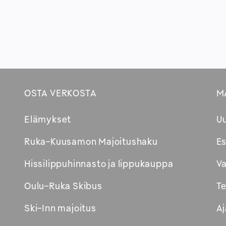
OSTA VERKOSTA
M
Footer
Elämykset
U
Avautuu
Ruka-Kuusamon Majoitushaku
Es
uuteen
Hissilippuhinnasto ja lippukauppa
Va
ikkunaan
Oulu-Ruka Skibus
Te
Ski-Inn majoitus
Aj