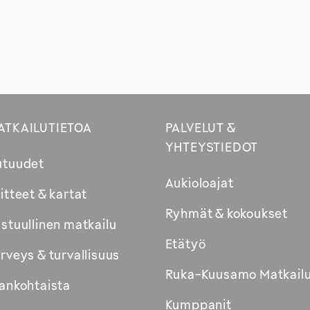
ATKAILUTIETOA
PALVELUT &
YHTEYSTIEDOT
utuudet
Aukioloajat
itteet & kartat
Ryhmät & kokoukset
stuullinen matkailu
Etätyö
rveys & turvallisuus
Ruka-Kuusamo Matkail
ankohtaista
Kumppanit