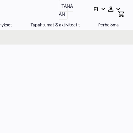
TÄNÄ
FI
Vaihda
Open
ÄN
search
kieltä,
bar
nykyinen
mykset
Tapahtumat & aktiviteetit
Perheloma
kieli: