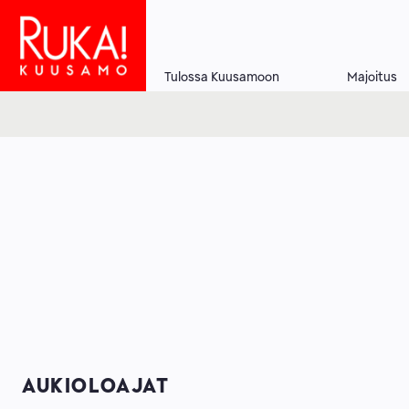
Hyppää
pääsisältöön
Tulossa Kuusamoon
Majoitus
Main
navigation
AUKIOLOAJAT