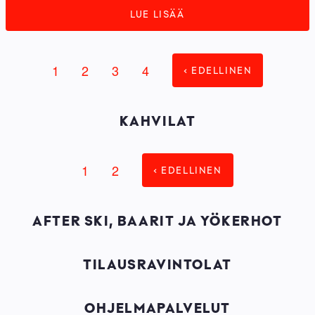
LUE LISÄÄ
Page
1
Page
2
Page
3
Tämänhetkinen
4
‹ EDELLINEN
SIVUNUMEROINTI
sivu
KAHVILAT
Page
1
Tämänhetkinen
2
‹ EDELLINEN
SIVUNUMEROINTI
sivu
AFTER SKI, BAARIT JA YÖKERHOT
TILAUSRAVINTOLAT
OHJELMAPALVELUT