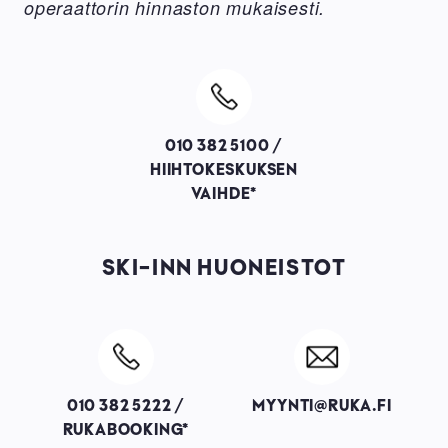
operaattorin hinnaston mukaisesti.
Image
010 382 5100 /
HIIHTOKESKUKSEN
VAIHDE*
SKI-INN HUONEISTOT
Image
Image
010 382 5222 /
MYYNTI@RUKA.FI
RUKABOOKING*