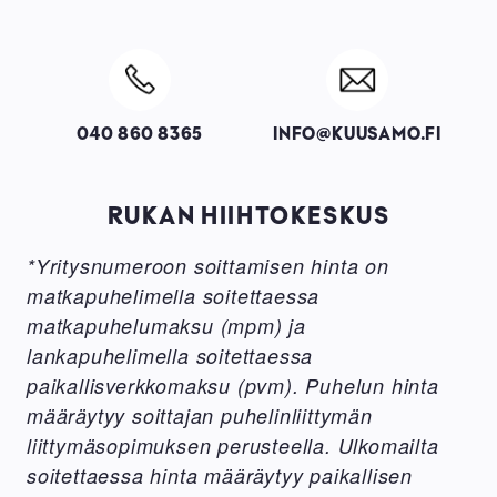
Image
Image
040 860 8365
INFO@KUUSAMO.FI
RUKAN HIIHTOKESKUS
*Yritysnumeroon soittamisen hinta on
matkapuhelimella soitettaessa
matkapuhelumaksu (mpm) ja
lankapuhelimella soitettaessa
paikallisverkkomaksu (pvm). Puhelun hinta
määräytyy soittajan puhelinliittymän
liittymäsopimuksen perusteella. Ulkomailta
soitettaessa hinta määräytyy paikallisen