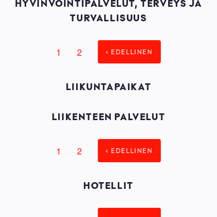
HYVINVOINTIPALVELUT, TERVEYS JA
TURVALLISUUS
Page
1
Tämänhetkinen
2
‹ EDELLINEN
SIVUNUMEROINTI
sivu
LIIKUNTAPAIKAT
LIIKENTEEN PALVELUT
Page
1
Tämänhetkinen
2
‹ EDELLINEN
SIVUNUMEROINTI
sivu
HOTELLIT