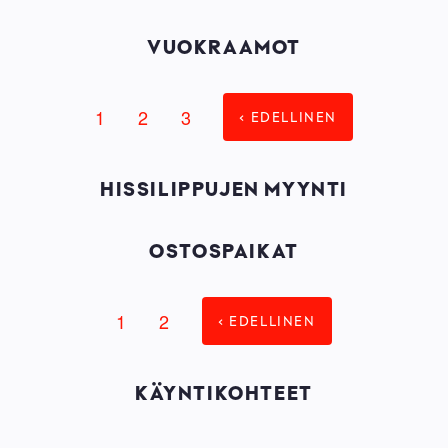
VUOKRAAMOT
Page
1
Page
2
Tämänhetkinen
3
‹ EDELLINEN
SIVUNUMEROINTI
sivu
HISSILIPPUJEN MYYNTI
OSTOSPAIKAT
Page
1
Tämänhetkinen
2
‹ EDELLINEN
SIVUNUMEROINTI
sivu
KÄYNTIKOHTEET