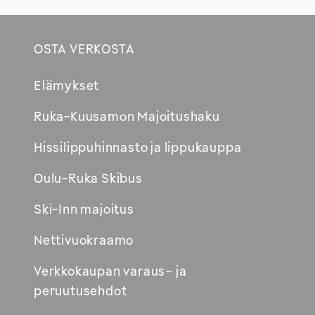
OSTA VERKOSTA
Footer
Elämykset
Avautuu
Ruka-Kuusamon Majoitushaku
uuteen
Hissilippuhinnasto ja lippukauppa
ikkunaan
Oulu-Ruka Skibus
Ski-Inn majoitus
Nettivuokraamo
Verkkokaupan varaus- ja
peruutusehdot