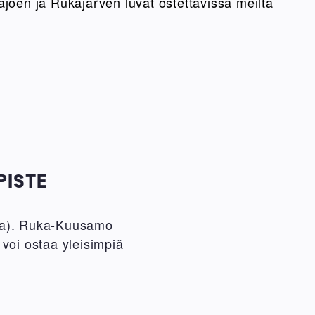
ajoen ja Rukajärven luvat ostettavissa meiltä
PISTE
ssa). Ruka-Kuusamo
 voi ostaa yleisimpiä