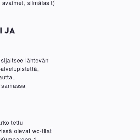
 avaimet, silmälasit)
I JA
ijaitsee lähtevän
alvelupistettä,
utta.
a samassa
koitettu
issä olevat wc-tilat
s Kumpareen 1.