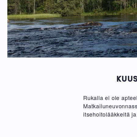
KUUS
Rukalla ei ole apte
Matkailuneuvonnas
itsehoitolääkkeitä ja