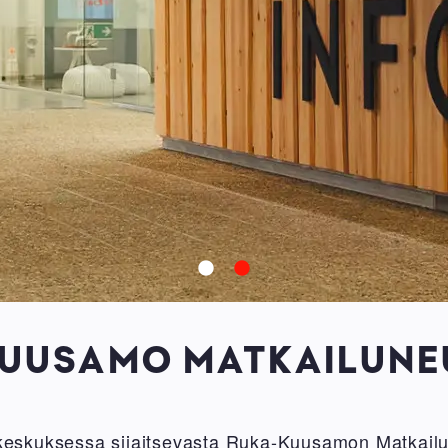
UUSAMO MATKAILUN
skuksessa sijaitsevasta Ruka-Kuusamon Matkailu