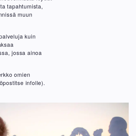
ta tapahtumista,
yynnissä muun
alveluja kuin
aksaa
assa, jossa ainoa
erkko omien
öpostitse infolle).