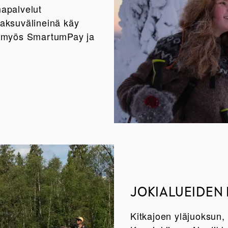
mapalvelut
aksuvälineinä käy
sa myös SmartumPay ja
JOKIALUEIDEN
Kitkajoen yläjuoksun,