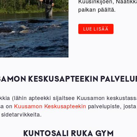
Kuusinkijoen, Naatikk
paikan päältä.
LUE LISÄÄ
AMON KESKUSAPTEEKIN PALVELU
ekkia (lähin apteekki sijaitsee Kuusamon keskusta
sa on
Kuusamon Keskusapteekin
palvelupiste, josta
 sidetarvikkeita.
KUNTOSALI RUKA GYM