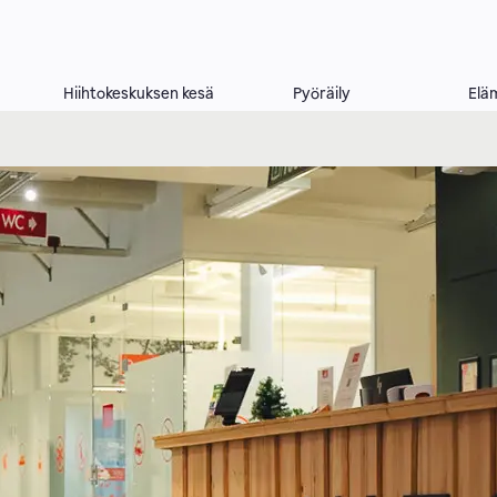
Hiihtokeskuksen kesä
Pyöräily
Elä