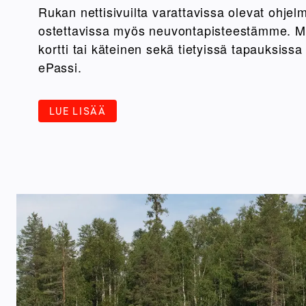
Rukan nettisivuilta varattavissa olevat ohjel
ostettavissa myös neuvontapisteestämme. M
kortti tai käteinen sekä tietyissä tapauksis
ePassi.
LUE LISÄÄ