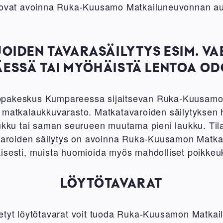
t ovat avoinna Ruka-Kuusamo Matkailuneuvonnan au
JOIDEN TAVARASÄILYTYS ESIM. V
ESSÄ TAI MYÖHÄISTÄ LENTOA O
ppakeskus Kumpareessa sijaitsevan Ruka-Kuusamo
 matkalaukkuvarasto. Matkatavaroiden säilytyksen h
aukku tai saman seurueen muutama pieni laukku. Ti
avaroiden säilytys on avoinna Ruka-Kuusamon Matk
isesti, muista huomioida myös mahdolliset poikkeuk
LÖYTÖTAVARAT
etyt löytötavarat voit tuoda Ruka-Kuusamon Matkai