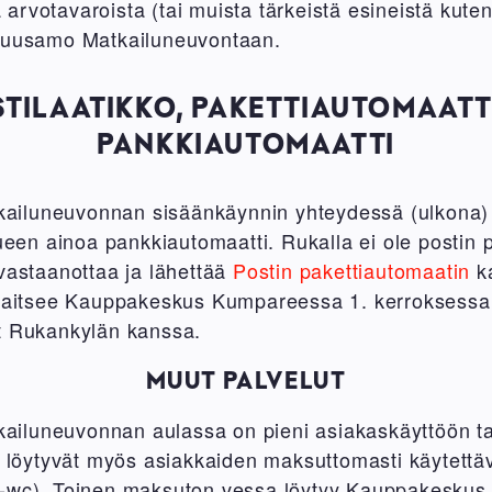
rvotavaroista (tai muista tärkeistä esineistä kuten
-Kuusamo Matkailuneuvontaan.
TILAATIKKO, PAKETTIAUTOMAATT
PANKKIAUTOMAATTI
iluneuvonnan sisäänkäynnin yhteydessä (ulkona) s
lueen ainoa pankkiautomaatti. Rukalla ei ole postin p
 vastaanottaa ja lähettää
Postin pakettiautomaatin
ka
sijaitsee Kauppakeskus Kumpareessa 1. kerroksess
t Rukankylän kanssa.
MUUT PALVELUT
iluneuvonnan aulassa on pieni asiakaskäyttöön tar
a löytyvät myös asiakkaiden maksuttomasti käytettäv
a-wc). Toinen maksuton vessa löytyy Kauppakesku