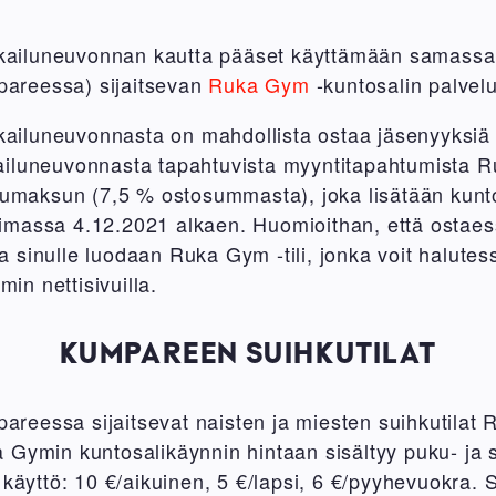
ailuneuvonnan kautta pääset käyttämään samassa
areessa) sijaitsevan
Ruka Gym
-kuntosalin palvel
iluneuvonnasta on mahdollista ostaa jäsenyyksiä j
ailuneuvonnasta tapahtuvista myyntitapahtumista
elumaksun (7,5 % ostosummasta), joka lisätään kunt
massa 4.12.2021 alkaen. Huomioithan, että ostaes
 sinulle luodaan Ruka Gym -tili, jonka voit halutes
n nettisivuilla.
KUMPAREEN SUIHKUTILAT
eessa sijaitsevat naisten ja miesten suihkutilat
Gymin kuntosalikäynnin hintaan sisältyy puku- ja s
 käyttö: 10 €/aikuinen, 5 €/lapsi, 6 €/pyyhevuokra. S