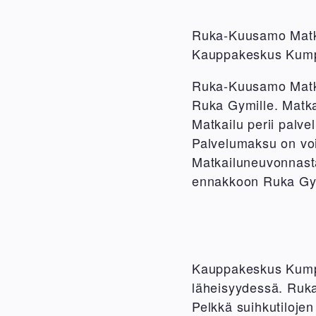
Ruka-Kuusamo Matk
Kauppakeskus Kump
Ruka-Kuusamo Matka
Ruka Gymille. Matk
Matkailu perii palv
Palvelumaksu on voi
Matkailuneuvonnasta
ennakkoon Ruka Gymi
Kauppakeskus Kumpar
läheisyydessä. Ruka 
Pelkkä suihkutilojen