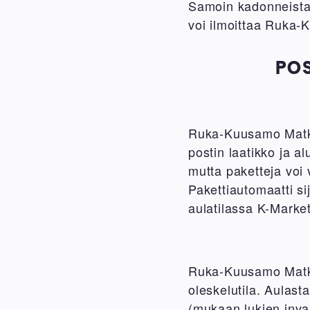
Samoin kadonneista a
voi ilmoittaa Ruka
POS
Ruka-Kuusamo Matka
postin laatikko ja a
mutta paketteja voi
Pakettiautomaatti 
aulatilassa K-Marke
Ruka-Kuusamo Matka
oleskelutila. Aulast
(mukaan lukien inv