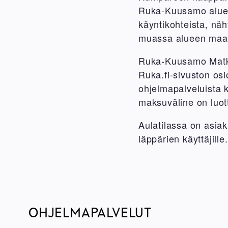
Ruka-Kuusamo alueen
käyntikohteista, nä
muassa alueen maast
Ruka-Kuusamo Matka
Ruka.fi-sivuston os
ohjelmapalveluista k
maksuväline on luott
Aulatilassa on asi
läppärien käyttäjill
OHJELMAPALVELUT