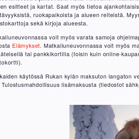
 esitteet ja kartat. Saat myös tietoa ajankohtaisis
htävyyksistä, ruokapaikoista ja alueen reiteistä. M
okarttoja sekä kirjoja alueesta.
iluneuvonnassa voit myös varata samoja ohjelmap
iosta
Elämykset
. Matkailuneuvonnassa voit myös m
äteisellä tai pankkikortilla (toisin kuin online-kaup
okortti).
akkaiden käytössä Rukan kylän maksuton langaton v
e. Tulostusmahdollisuus lisämaksusta (tiedostot sähk