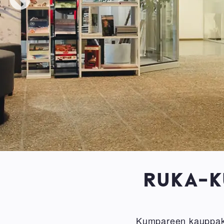
RUKA-K
Kumpareen kauppake