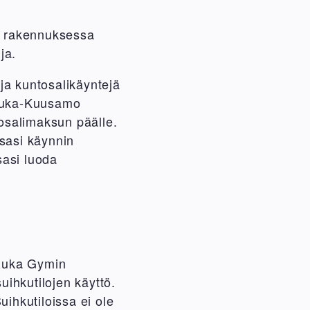
 rakennuksessa
uja.
a kuntosalikäyntejä
 Ruka-Kuusamo
osalimaksun päälle.
sasi käynnin
sasi luoda
 Ruka Gymin
uihkutilojen käyttö.
uihkutiloissa ei ole