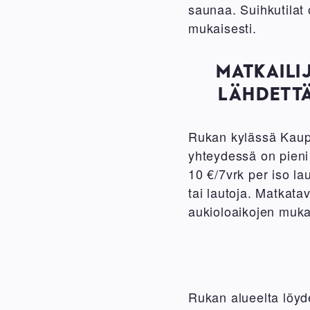
saunaa. Suihkutila
mukaisesti.
MATKAILI
LÄHDETTÄ
Rukan kylässä Kau
yhteydessä on pieni
10 €/7vrk per iso l
tai lautoja. Matkat
aukioloaikojen muka
Rukan alueelta löyd