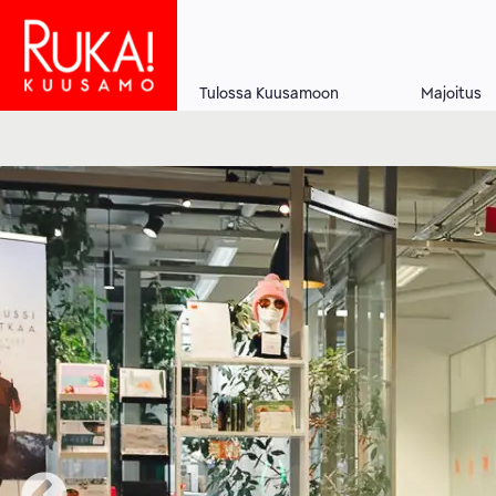
Hyppää
pääsisältöön
Tulossa Kuusamoon
Majoitus
Main
navigation