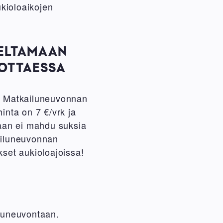
kioloaikojen
AELTAMAAN
DOTTAESSA
 Matkailuneuvonnan
inta on 7 €/vrk ja
laan ei mahdu suksia
ailuneuvonnan
set aukioloajoissa!
luneuvontaan.