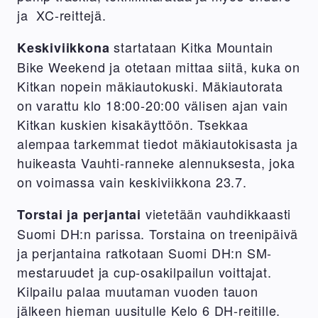
ja XC-reittejä.
startataan Kitka Mountain
Keskiviikkona
Bike Weekend ja otetaan mittaa siitä, kuka on
Kitkan nopein mäkiautokuski. Mäkiautorata
on varattu klo 18:00-20:00 välisen ajan vain
Kitkan kuskien kisakäyttöön. Tsekkaa
alempaa tarkemmat tiedot mäkiautokisasta ja
huikeasta Vauhti-ranneke alennuksesta, joka
on voimassa vain keskiviikkona 23.7.
vietetään vauhdikkaasti
Torstai ja perjantai
Suomi DH:n parissa. Torstaina on treenipäivä
ja perjantaina ratkotaan Suomi DH:n SM-
mestaruudet ja cup-osakilpailun voittajat.
Kilpailu palaa muutaman vuoden tauon
jälkeen hieman uusitulle Kelo 6 DH-reitille.