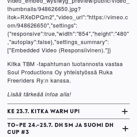
video_embed_wysiwyg_preview/public/video_
thumbnails/948626650.jpg?
itok=RXeDPQm2","video_url":"https://vimeo.c
om/948626650","settings":
{"responsive":true,"width":"854","height":"480"
,"autoplay":false},"settings_summary":
["Embedded Video (Responsiivinen)."]}
Kitka TBM -tapahtuman tuotannosta vastaa
Soul Productions Oy yhteistyössä Ruka
Freeriders Ry:n kanssa.
Lisää tärkeää infoa alla!
KE 23.7. KITKA WARM UP!
TO-PE 24.-25.7. DH SM JA SUOMI DH
CUP #3