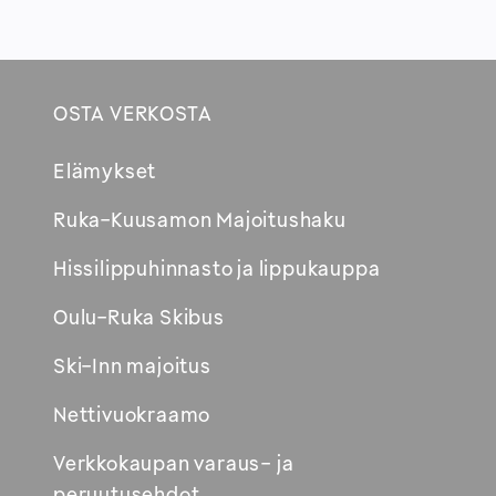
OSTA VERKOSTA
Footer
Elämykset
Avautuu
Ruka-Kuusamon Majoitushaku
uuteen
Hissilippuhinnasto ja lippukauppa
ikkunaan
Oulu-Ruka Skibus
Ski-Inn majoitus
Nettivuokraamo
Verkkokaupan varaus- ja
peruutusehdot