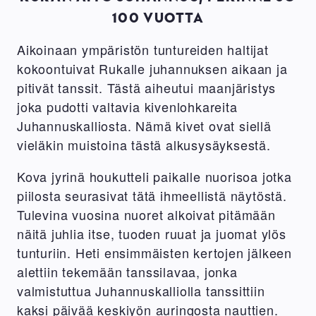
100 VUOTTA
Aikoinaan ympäristön tuntureiden haltijat
kokoontuivat Rukalle juhannuksen aikaan ja
pitivät tanssit. Tästä aiheutui maanjäristys
joka pudotti valtavia kivenlohkareita
Juhannuskalliosta. Nämä kivet ovat siellä
vieläkin muistoina tästä alkusysäyksestä.
Kova jyrinä houkutteli paikalle nuorisoa jotka
piilosta seurasivat tätä ihmeellistä näytöstä.
Tulevina vuosina nuoret alkoivat pitämään
näitä juhlia itse, tuoden ruuat ja juomat ylös
tunturiin. Heti ensimmäisten kertojen jälkeen
alettiin tekemään tanssilavaa, jonka
valmistuttua Juhannuskalliolla tanssittiin
kaksi päivää keskiyön auringosta nauttien.