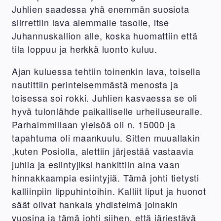
Juhlien saadessa yhä enemmän suosiota
siirrettiin lava alemmalle tasolle, itse
Juhannuskallion alle, koska huomattiin että
tila loppuu ja herkkä luonto kuluu.
Ajan kuluessa tehtiin toinenkin lava, toisella
nautittiin perinteisemmästä menosta ja
toisessa soi rokki. Juhlien kasvaessa se oli
hyvä tulonlähde paikalliselle urheiluseuralle.
Parhaimmillaan yleisöä oli n. 15000 ja
tapahtuma oli maankuulu. Sitten muuallakin
,kuten Posiolla, alettiin järjestää vastaavia
juhlia ja esiintyjiksi hankittiin aina vaan
hinnakkaampia esiintyjiä. Tämä johti tietysti
kalliinpiin lippuhintoihin. Kalliit liput ja huonot
säät olivat hankala yhdistelmä joinakin
vuosina ja tämä johti siihen, että järjestävä