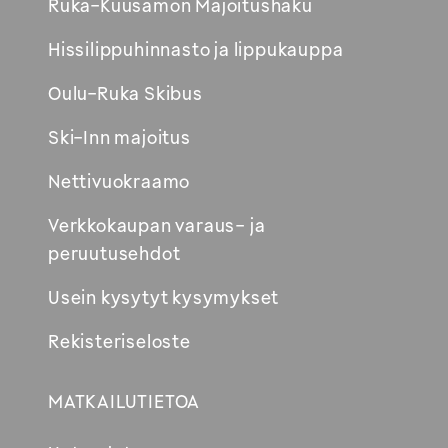
Avautuu
Ruka-Kuusamon Majoitushaku
uuteen
Hissilippuhinnasto ja lippukauppa
ikkunaan
Oulu-Ruka Skibus
Ski-Inn majoitus
Nettivuokraamo
Verkkokaupan varaus- ja
peruutusehdot
Usein kysytyt kysymykset
Rekisteriseloste
MATKAILUTIETOA