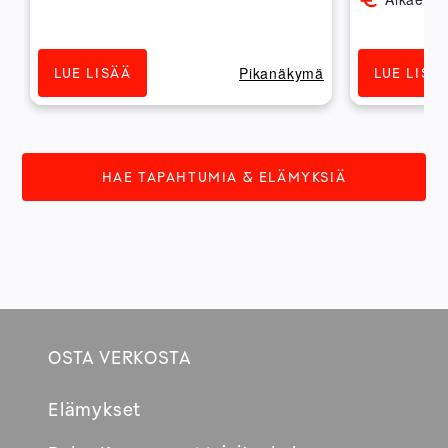
ä
Pikanäkymä
LUE LISÄÄ
LUE LISÄ
HAE TAPAHTUMIA & ELÄMYKSIÄ
OSTA VERKOSTA
Footer
Elämykset