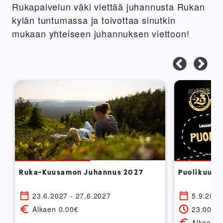
Rukapalvelun väki viettää juhannusta Rukan
kylän tuntumassa ja toivottaa sinutkin
mukaan yhteiseen juhannuksen viettoon!
Ruka-Kuusamon Juhannus 2027
Puolikuu @
23.6.2027 - 27.6.2027
5.9.2026
Alkaen 0.00€
23:00 - 
Alkaen 1