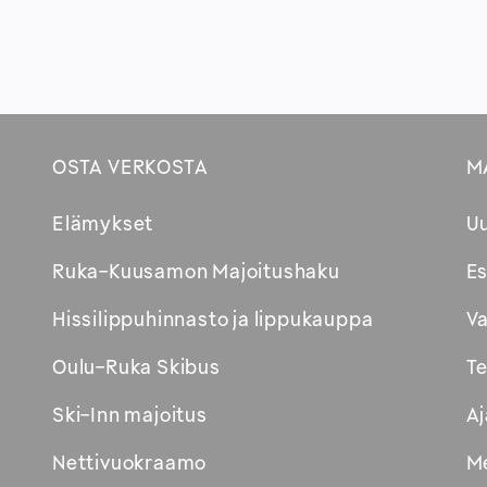
OSTA VERKOSTA
M
Footer
Elämykset
U
Avautuu
Ruka-Kuusamon Majoitushaku
Es
uuteen
Hissilippuhinnasto ja lippukauppa
Va
ikkunaan
Oulu-Ruka Skibus
Te
Ski-Inn majoitus
Aj
Nettivuokraamo
Me