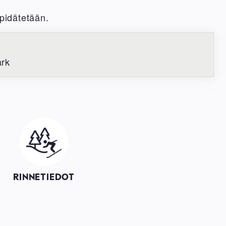
pidätetään.
ark
Image
RINNETIEDOT