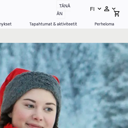
TÄNÄ
FI
Vaihda
Open
ÄN
search
kieltä,
bar
nykyinen
mykset
Tapahtumat & aktiviteetit
Perheloma
kieli: