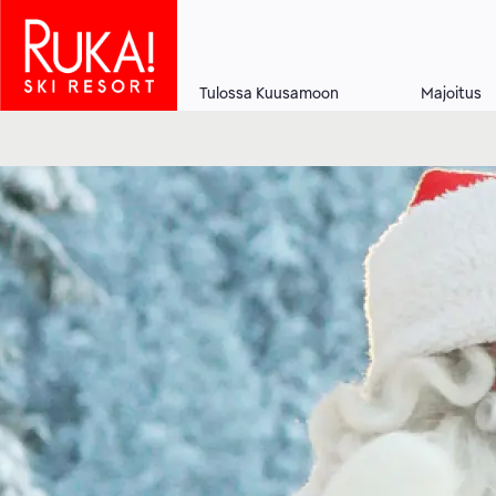
Hyppää
pääsisältöön
Tulossa Kuusamoon
Majoitus
Main
navigation