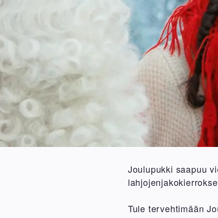
Joulupukki saapuu vi
lahjojenjakokierrokse
Tule tervehtimään J