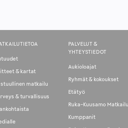
ATKAILUTIETOA
PALVELUT &
YHTEYSTIEDOT
utuudet
Aukioloajat
itteet & kartat
Ryhmät & kokoukset
stuullinen matkailu
Etätyö
rveys & turvallisuus
Ruka-Kuusamo Matkail
ankohtaista
Kumppanit
dialle