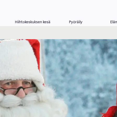
Hiihtokeskuksen kesä
Pyöräily
Elä