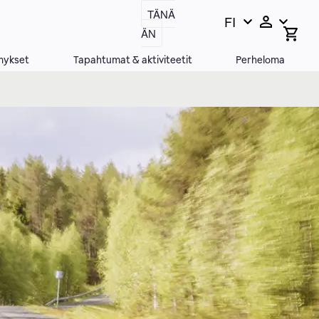
TÄNÄ
FI
Vaihda
Open
ÄN
search
kieltä,
bar
nykyinen
mykset
Tapahtumat & aktiviteetit
Perheloma
kieli: