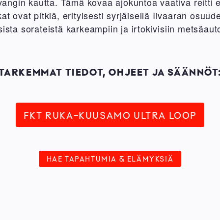
angin kautta. Tämä kovaa ajokuntoa vaativa reitti e
at ovat pitkiä, erityisesti syrjäisellä Iivaaran osuud
sista sorateistä karkeampiin ja irtokivisiin metsäaut
TARKEMMAT TIEDOT, OHJEET JA SÄÄNNÖT
FKT RUKA-KUUSAMO ULTRA LOOP
HAE TAPAHTUMIA & ELÄMYKSIÄ