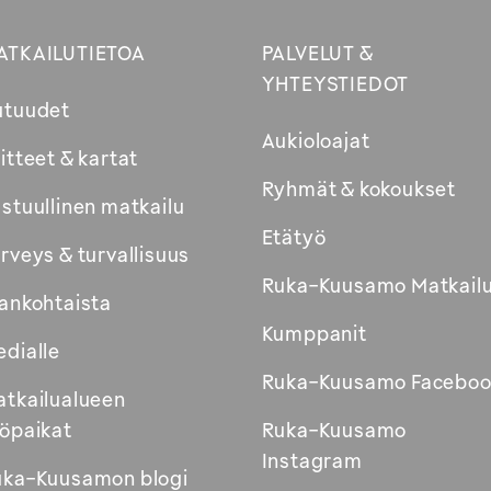
ATKAILUTIETOA
PALVELUT &
YHTEYSTIEDOT
utuudet
Aukioloajat
itteet & kartat
Ryhmät & kokoukset
stuullinen matkailu
Etätyö
rveys & turvallisuus
Ruka-Kuusamo Matkail
ankohtaista
Kumppanit
dialle
Ruka-Kuusamo Faceboo
tkailualueen
öpaikat
Ruka-Kuusamo
Instagram
uka-Kuusamon blogi