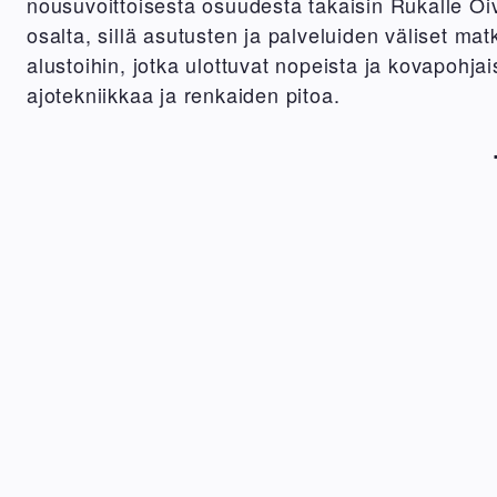
nousuvoittoisesta osuudesta takaisin Rukalle Oiv
osalta, sillä asutusten ja palveluiden väliset matk
alustoihin, jotka ulottuvat nopeista ja kovapohjai
ajotekniikkaa ja renkaiden pitoa.