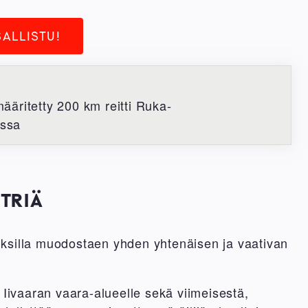
SALLISTU!
ääritetty 200 km reitti Ruka-
ssa
ETRIÄ
osuuksilla muodostaen yhden yhtenäisen ja vaativan
Iivaaran vaara-alueelle sekä viimeisestä,