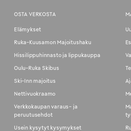
OSTA VERKOSTA
M
Footer
Elämykset
U
Avautuu
Ruka-Kuusamon Majoitushaku
Es
uuteen
Hissilippuhinnasto ja lippukauppa
Va
ikkunaan
Oulu-Ruka Skibus
Te
Ski-Inn majoitus
Aj
Nettivuokraamo
Me
Verkkokaupan varaus- ja
Ma
peruutusehdot
ty
Usein kysytyt kysymykset
R