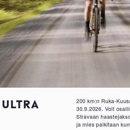
200 km:n Ruka-Kuusa
 ULTRA
30.9.2026. Voit osall
Stravaan haastejakso
ja mies palkitaan ku