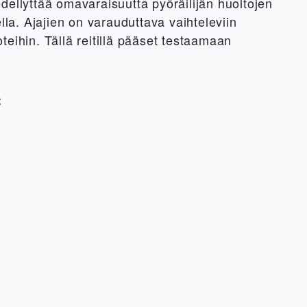
dellyttää omavaraisuutta pyöräilijän huoltojen
ella. Ajajien on varauduttava vaihteleviin
oteihin. Tällä reitillä pääset testaamaan
: