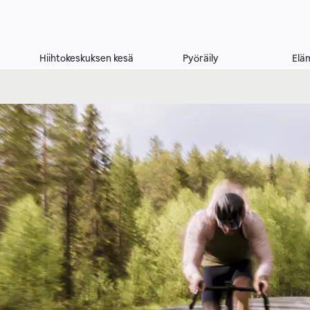
Hiihtokeskuksen kesä
Pyöräily
Elä