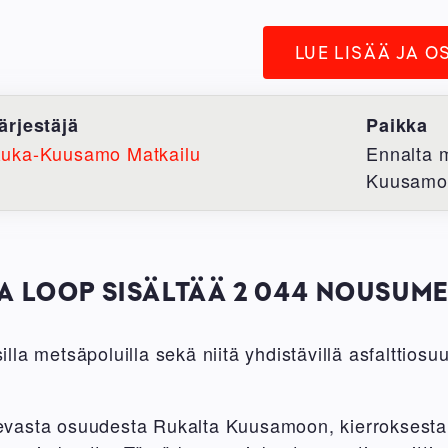
LUE LISÄÄ JA O
ärjestäjä
Paikka
uka-Kuusamo Matkailu
Ennalta m
Kuusamo
A LOOP SISÄLTÄÄ 2 044 NOUSUM
aisilla metsäpoluilla sekä niitä yhdistävillä asfaltti
evasta osuudesta Rukalta Kuusamoon, kierroksesta 