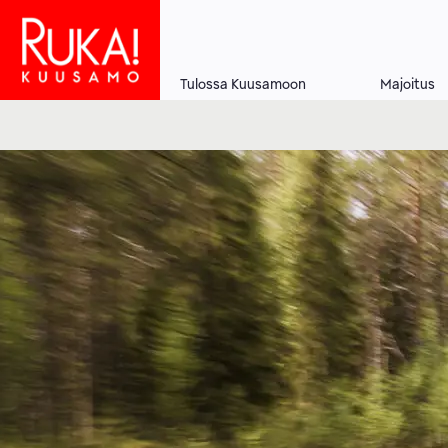
Hyppää
pääsisältöön
Tulossa Kuusamoon
Majoitus
Main
navigation