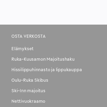
OSTA VERKOSTA
Footer
Elämykset
Avautuu
Ruka-Kuusamon Majoitushaku
uuteen
Hissilippuhinnasto ja lippukauppa
ikkunaan
Oulu-Ruka Skibus
Ski-Inn majoitus
Nettivuokraamo