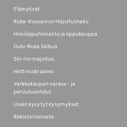
Footer
Elämykset
Avautuu
Ruka-Kuusamon Majoitushaku
uuteen
Hissilippuhinnasto ja lippukauppa
ikkunaan
Oulu-Ruka Skibus
Ski-Inn majoitus
Nettivuokraamo
Verkkokaupan varaus- ja
peruutusehdot
Usein kysytyt kysymykset
Rekisteriseloste