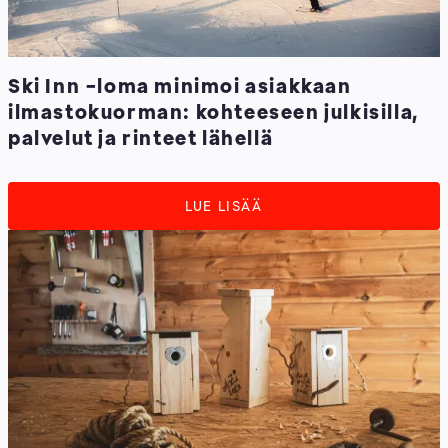
Ski Inn -loma minimoi asiakkaan
ilmastokuorman: kohteeseen julkisilla,
palvelut ja rinteet lähellä
LUE LISÄÄ