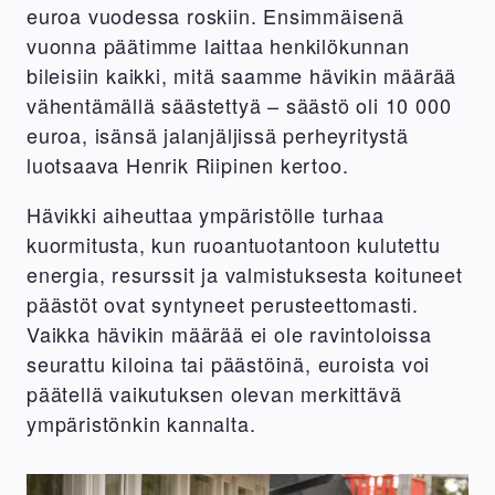
euroa vuodessa roskiin. Ensimmäisenä
vuonna päätimme laittaa henkilökunnan
bileisiin kaikki, mitä saamme hävikin määrää
vähentämällä säästettyä – säästö oli 10 000
euroa, isänsä jalanjäljissä perheyritystä
luotsaava Henrik Riipinen kertoo.
Hävikki aiheuttaa ympäristölle turhaa
kuormitusta, kun ruoantuotantoon kulutettu
energia, resurssit ja valmistuksesta koituneet
päästöt ovat syntyneet perusteettomasti.
Vaikka hävikin määrää ei ole ravintoloissa
seurattu kiloina tai päästöinä, euroista voi
päätellä vaikutuksen olevan merkittävä
ympäristönkin kannalta.