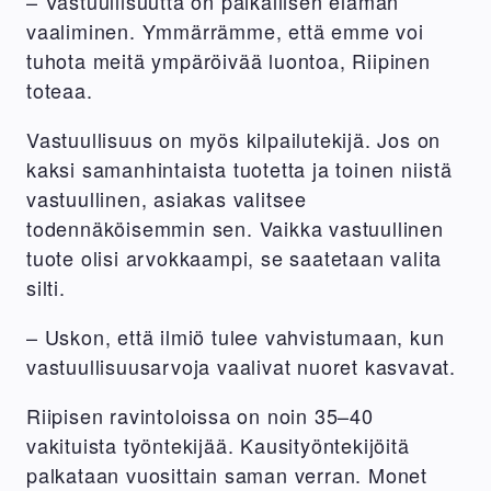
– Vastuullisuutta on paikallisen elämän
vaaliminen. Ymmärrämme, että emme voi
tuhota meitä ympäröivää luontoa, Riipinen
toteaa.
Vastuullisuus on myös kilpailutekijä. Jos on
kaksi samanhintaista tuotetta ja toinen niistä
vastuullinen, asiakas valitsee
todennäköisemmin sen. Vaikka vastuullinen
tuote olisi arvokkaampi, se saatetaan valita
silti.
– Uskon, että ilmiö tulee vahvistumaan, kun
vastuullisuusarvoja vaalivat nuoret kasvavat.
Riipisen ravintoloissa on noin 35–40
vakituista työntekijää. Kausityöntekijöitä
palkataan vuosittain saman verran. Monet