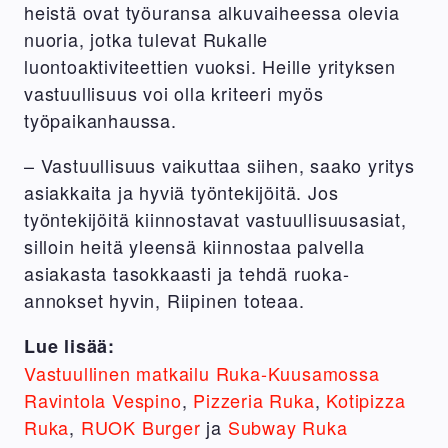
heistä ovat työuransa alkuvaiheessa olevia
nuoria, jotka tulevat Rukalle
luontoaktiviteettien vuoksi. Heille yrityksen
vastuullisuus voi olla kriteeri myös
työpaikanhaussa.
– Vastuullisuus vaikuttaa siihen, saako yritys
asiakkaita ja hyviä työntekijöitä. Jos
työntekijöitä kiinnostavat vastuullisuusasiat,
silloin heitä yleensä kiinnostaa palvella
asiakasta tasokkaasti ja tehdä ruoka-
annokset hyvin, Riipinen toteaa.
Lue lisää:
Vastuullinen matkailu Ruka-Kuusamossa
Ravintola Vespino
,
Pizzeria Ruka
,
Kotipizza
Ruka
,
RUOK Burger
ja
Subway Ruka