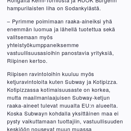
hampurilaisten liha on Sodankylästä.
– Pyrimme poimimaan raaka-aineiksi yhä
enemmän luomua ja lähellä tuotettua sekä
valitsemaan myös
yhteistyökumppaneiksemme
vastuullisuusasioihin panostavia yrityksiä,
Riipinen kertoo.
Riipisen ravintoloihin kuuluu myös
ketjuravintoloita kuten Subway ja Kotipizza.
Kotipizzassa kotimaisuusaste on korkea,
mutta maailmanlaajuisen Subway-ketjun
raaka-aineet tulevat muualta EU:n alueelta.
Koska Subwayn kohdalla yksittäinen maa ei
pysty vaikuttamaan tuottajiin, vastuullisuuden
keskiöön nousevat muun muassa