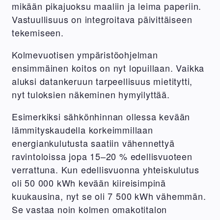
mikään pikajuoksu maaliin ja leima paperiin.
Vastuullisuus on integroitava päivittäiseen
tekemiseen.
Kolmevuotisen ympäristöohjelman
ensimmäinen koitos on nyt lopuillaan. Vaikka
aluksi datankeruun tarpeellisuus mietitytti,
nyt tuloksien näkeminen hymyilyttää.
Esimerkiksi sähkönhinnan ollessa kevään
lämmityskaudella korkeimmillaan
energiankulutusta saatiin vähennettyä
ravintoloissa jopa 15–20 % edellisvuoteen
verrattuna. Kun edellisvuonna yhteiskulutus
oli 50 000 kWh kevään kiireisimpinä
kuukausina, nyt se oli 7 500 kWh vähemmän.
Se vastaa noin kolmen omakotitalon