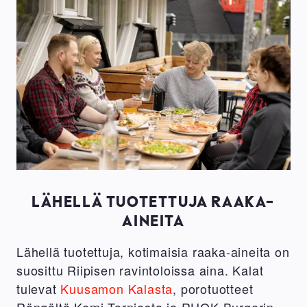
LÄHELLÄ TUOTETTUJA RAAKA-
AINEITA
Lähellä tuotettuja, kotimaisia raaka-aineita on
suosittu Riipisen ravintoloissa aina. Kalat
tulevat
Kuusamon Kalasta
, porotuotteet
Röngältä Kemi-Torniosta ja RUOK Burgerin