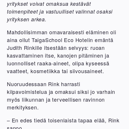
yritykset voivat omaksua kestävät
toimenpiteet ja vastuulliset valinnat osaksi
yrityksen arkea.
Mahdollisimman omavaraisesti eläminen oli
aina ollut TaigaSchool Eco Hotelin emäntä
Judith Rinkille itsestään selvyys: ruoan
kasvattaminen itse, kanojen pitäminen ja
luonnolliset raaka-aineet, olipa kyseessä
vaatteet, kosmetiikka tai siivousaineet.
Nuoruudessaan Rink harrasti
kilpavoimistelua ja omaksui siksi jo varhain
myös liikunnan ja terveellisen ravinnon
merkityksen.
– En edes tiedä toisenlaista tapaa elää, Rink
sanoo.