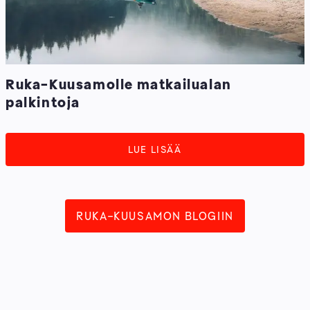
Ruka-Kuusamolle matkailualan
palkintoja
LUE LISÄÄ
RUKA-KUUSAMON BLOGIIN