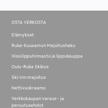
OSTA VERKOSTA
Footer
Elämykset
Avautuu
Ruka-Kuusamon Majoitushaku
uuteen
Hissilippuhinnasto ja lippukauppa
ikkunaan
Oulu-Ruka Skibus
Ski-Inn majoitus
Nettivuokraamo
Verkkokaupan varaus- ja
peruutusehdot