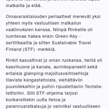
matkailla ja elää.
Omavaraistalouden periaatteet menevät yksi
yhteen myös vastuullisen matkailun
vaatimuksien kanssa. Niinpä Rinkeille oli
luontevaa hakea ensin Green Key -
sertifikaattia ja sitten Sustainable Travel
Finland (STF) -merkkiä.
Rinkit kasvattivat jo oman ruokansa, heillä oli
kasvihuone ja kanala, aurinkopaneelit sekä
erilaisia glamping-majoitusvaihtoehtoja
tilavista kangasteltoista, viehättäviin
puumökkeihin ja puihin ripustettaviin Tentsile-
telttoihin. Silti STF-ohjelma tarjosi
konkareillekin uutta tietoa ja
parannusratkaisuja jo valmiiksi vastuulliseen