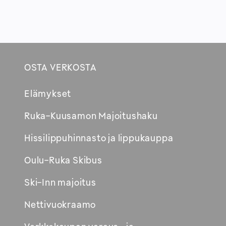
OSTA VERKOSTA
Footer
Elämykset
Avautuu
Ruka-Kuusamon Majoitushaku
uuteen
Hissilippuhinnasto ja lippukauppa
ikkunaan
Oulu-Ruka Skibus
Ski-Inn majoitus
Nettivuokraamo