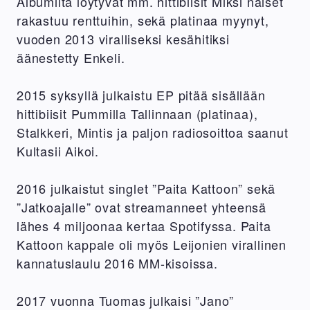
Albumilta löytyvät mm. hittibiisit Miksi naiset
rakastuu renttuihin, sekä platinaa myynyt,
vuoden 2013 viralliseksi kesähitiksi
äänestetty Enkeli.
2015 syksyllä julkaistu EP pitää sisällään
hittibiisit Pummilla Tallinnaan (platinaa),
Stalkkeri, Mintis ja paljon radiosoittoa saanut
Kultasii Aikoi.
2016 julkaistut singlet ”Paita Kattoon” sekä
”Jatkoajalle” ovat streamanneet yhteensä
lähes 4 miljoonaa kertaa Spotifyssa. Paita
Kattoon kappale oli myös Leijonien virallinen
kannatuslaulu 2016 MM-kisoissa.
2017 vuonna Tuomas julkaisi ”Jano”