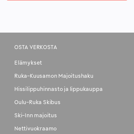
OSTA VERKOSTA
Footer
Elämykset
Avautuu
Ruka-Kuusamon Majoitushaku
uuteen
Hissilippuhinnasto ja lippukauppa
ikkunaan
Oulu-Ruka Skibus
Ski-Inn majoitus
Nettivuokraamo