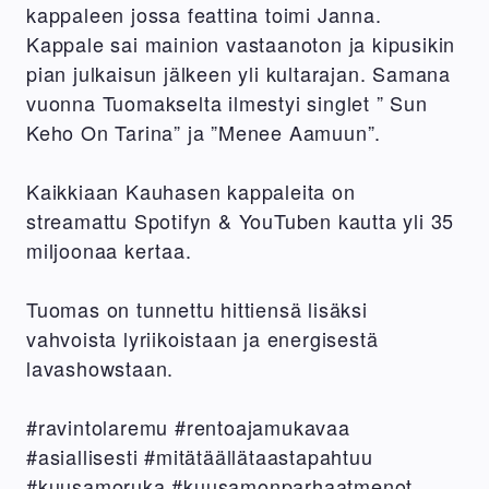
kappaleen jossa feattina toimi Janna.
Kappale sai mainion vastaanoton ja kipusikin
pian julkaisun jälkeen yli kultarajan. Samana
vuonna Tuomakselta ilmestyi singlet ” Sun
Keho On Tarina” ja ”Menee Aamuun”.
Kaikkiaan Kauhasen kappaleita on
streamattu Spotifyn & YouTuben kautta yli 35
miljoonaa kertaa.
Tuomas on tunnettu hittiensä lisäksi
vahvoista lyriikoistaan ja energisestä
lavashowstaan.
#ravintolaremu #rentoajamukavaa
#asiallisesti #mitätäällätaastapahtuu
#kuusamoruka #kuusamonparhaatmenot