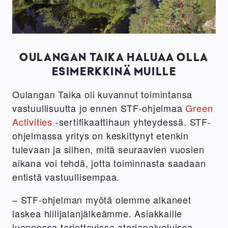
OULANGAN TAIKA HALUAA OLLA
ESIMERKKINÄ MUILLE
Oulangan Taika oli kuvannut toimintansa
vastuullisuutta jo ennen STF-ohjelmaa
Green
Activities
-sertifikaattihaun yhteydessä. STF-
ohjelmassa yritys on keskittynyt etenkin
tulevaan ja siihen, mitä seuraavien vuosien
aikana voi tehdä, jotta toiminnasta saadaan
entistä vastuullisempaa.
– STF-ohjelman myötä olemme alkaneet
laskea hiilijalanjälkeämme. Asiakkaille
luonnossa tarjottavissa ateriapalveluissa