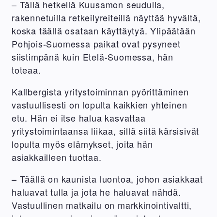
– Tällä hetkellä Kuusamon seudulla,
rakennetuilla retkeilyreiteillä näyttää hyvältä,
koska täällä osataan käyttäytyä. Ylipäätään
Pohjois-Suomessa paikat ovat pysyneet
siistimpänä kuin Etelä-Suomessa, hän
toteaa.
Kallbergista yritystoiminnan pyörittäminen
vastuullisesti on lopulta kaikkien yhteinen
etu. Hän ei itse halua kasvattaa
yritystoimintaansa liikaa, sillä siitä kärsisivät
lopulta myös elämykset, joita hän
asiakkailleen tuottaa.
– Täällä on kaunista luontoa, johon asiakkaat
haluavat tulla ja jota he haluavat nähdä.
Vastuullinen matkailu on markkinointivaltti,