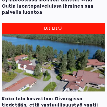
Outin luontopalveluissa ihminen saa
palvella luontoa
LUE LISÄÄ
Koko talo kasvattaa: Oivangissa
tiedetään, että vastuullisuustyö vaatii