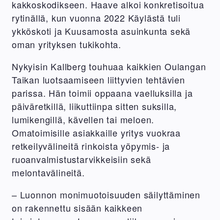
kakkoskodikseen. Haave alkoi konkretisoitua
rytinällä, kun vuonna 2022 Käylästä tuli
ykköskoti ja Kuusamosta asuinkunta sekä
oman yrityksen tukikohta.
Nykyisin Kallberg touhuaa kaikkien Oulangan
Taikan luotsaamiseen liittyvien tehtävien
parissa. Hän toimii oppaana vaelluksilla ja
päiväretkillä, liikuttiinpa sitten suksilla,
lumikengillä, kävellen tai meloen.
Omatoimisille asiakkaille yritys vuokraa
retkeilyvälineitä rinkoista yöpymis- ja
ruoanvalmistustarvikkeisiin sekä
melontavälineitä.
– Luonnon monimuotoisuuden säilyttäminen
on rakennettu sisään kaikkeen