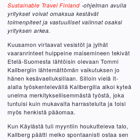
Sustainable Travel Finland
-ohjelman avulla
yritykset voivat omaksua kestävät
toimenpiteet ja vastuulliset valinnat osaksi
yrityksen arkea.
Kuusamon virtaavat vesistöt ja jylhät
vaaranrinteet hulppeine maisemineen tekivät
Etelä-Suomesta lähtöisin olevaan Tommi
Kallbergiin lähtemättömän vaikutuksen jo
hänen kesävaelluksillaan. Silloin vielä it-
alalla työskentelevällä Kallbergilla alkoi kyteä
unelma merkityksellisemmästä työstä, joka
tuntuisi kuin mukavalta harrastelulta ja toisi
myös henkistä pääomaa.
Kun Käylästä tuli myyntiin houkutteleva talo,
Kallberg päätti melko spontaanisti ostaa sen