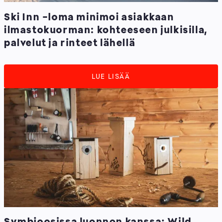
Ski Inn -loma minimoi asiakkaan
ilmastokuorman: kohteeseen julkisilla,
palvelut ja rinteet lähellä
LUE LISÄÄ
Symbioosissa luonnon kanssa: Wild