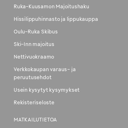
Avautuu
Ruka-Kuusamon Majoitushaku
uuteen
Hissilippuhinnasto ja lippukauppa
ikkunaan
Oulu-Ruka Skibus
Ski-Inn majoitus
Nettivuokraamo
Verkkokaupan varaus- ja
peruutusehdot
Usein kysytyt kysymykset
Rekisteriseloste
MATKAILUTIETOA