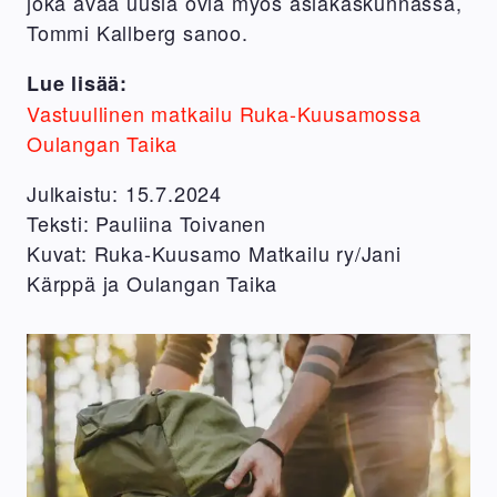
joka avaa uusia ovia myös asiakaskunnassa,
Tommi Kallberg sanoo.
Lue lisää:
Vastuullinen matkailu Ruka-Kuusamossa
Oulangan Taika
Julkaistu: 15.7.2024
Teksti: Pauliina Toivanen
Kuvat: Ruka-Kuusamo Matkailu ry/Jani
Kärppä ja Oulangan Taika